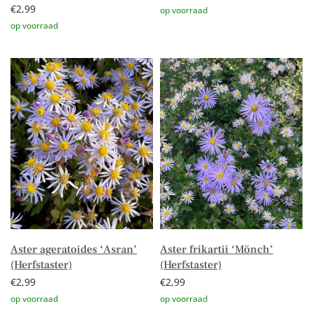
€
2,99
Toevoegen aan winkelwagen
Toevoegen aan winkelwagen
Aster ageratoides ‘Asran’
Aster frikartii ‘Mönch’
(Herfstaster)
(Herfstaster)
€
2,99
€
2,99