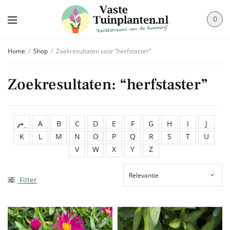
0
Home
/
Shop
/
Zoekresultaten voor “herfstaster”
Zoekresultaten: “herfstaster”
A
B
C
D
E
F
G
H
I
J
K
L
M
N
O
P
Q
R
S
T
U
V
W
X
Y
Z
Filter