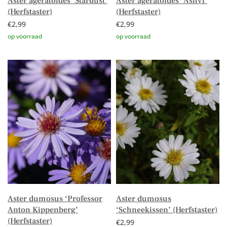
Aster ageratoides ‘Stardust’
Aster ageratoides ‘Ashvi’
(Herfstaster)
(Herfstaster)
€
2,99
€
2,99
Toevoegen aan winkelwagen
Toevoegen aan winkelwagen
Aster dumosus ‘Professor
Aster dumosus
Anton Kippenberg’
‘Schneekissen’ (Herfstaster)
(Herfstaster)
€
2,99