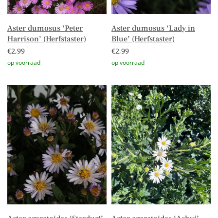
Aster dumosus ‘Peter
Aster dumosus ‘Lady in
Harrison’ (Herfstaster)
Blue’ (Herfstaster)
€
2,99
€
2,99
Toevoegen aan winkelwagen
Toevoegen aan winkelwagen