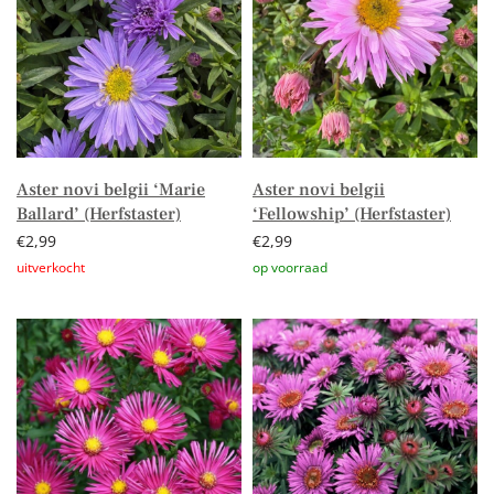
Aster novi belgii ‘Marie
Aster novi belgii
Ballard’ (Herfstaster)
‘Fellowship’ (Herfstaster)
€
2,99
€
2,99
Lees verder
Toevoegen aan winkelwagen