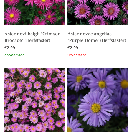
Aster novi belgii ‘Crimson
Aster novae angeliae
Brocade’ (Herfstaster)
‘Purple Dome’ (Herfstaster)
€
2,99
€
2,99
Toevoegen aan winkelwagen
Lees verder