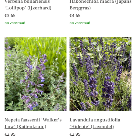
Verbena bonariensis
Hakonechloa macra (Japans
‘Lollipop’ (IJzerhard)
Berggras)
€
3,65
€
4,65
Toevoegen aan winkelwagen
Toevoegen aan winkelwagen
Nepeta faassenii ‘Walker’s
Lavandula angustifolia
Low’ (Kattenkruid)
‘Hidcote’ (Lavendel)
€
2,95
€
2,95