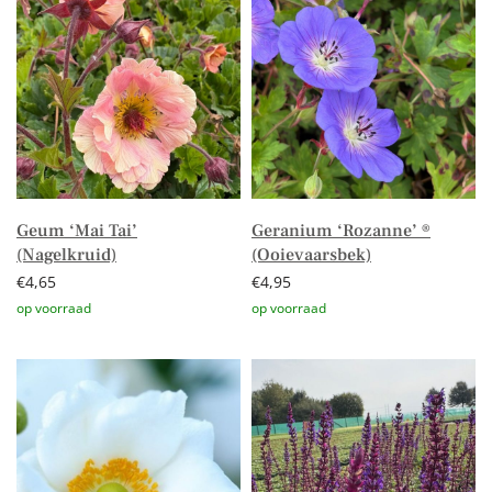
Geum ‘Mai Tai’
Geranium ‘Rozanne’ ®
(Nagelkruid)
(Ooievaarsbek)
€
4,65
€
4,95
Toevoegen aan winkelwagen
Toevoegen aan winkelwagen