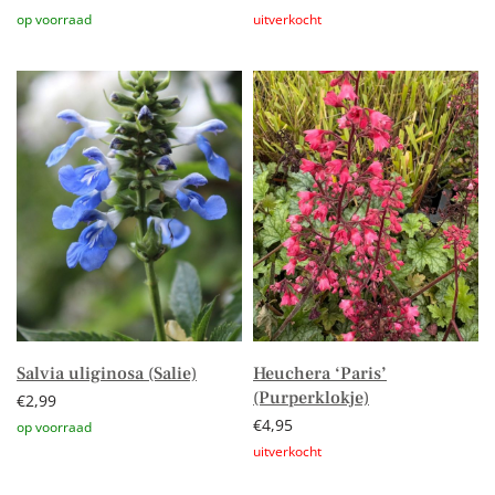
Toevoegen aan winkelwagen
Lees verder
Salvia uliginosa (Salie)
Heuchera ‘Paris’
(Purperklokje)
€
2,99
€
4,95
Toevoegen aan winkelwagen
Lees verder