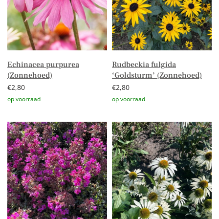
Echinacea purpurea
Rudbeckia fulgida
(Zonnehoed)
‘Goldsturm’ (Zonnehoed)
€
2,80
€
2,80
Toevoegen aan winkelwagen
Toevoegen aan winkelwagen