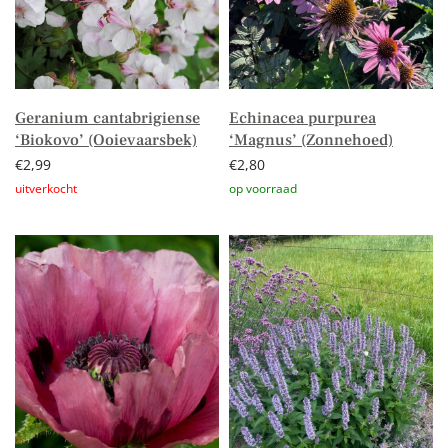
Geranium cantabrigiense
Echinacea purpurea
‘Biokovo’ (Ooievaarsbek)
‘Magnus’ (Zonnehoed)
€
2,99
€
2,80
Lees verder
Toevoegen aan winkelwagen