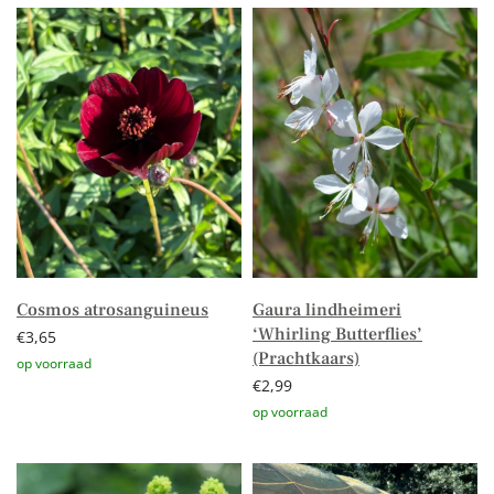
Cosmos atrosanguineus
Gaura lindheimeri
‘Whirling Butterflies’
€
3,65
(Prachtkaars)
€
2,99
Toevoegen aan winkelwagen
Toevoegen aan winkelwagen