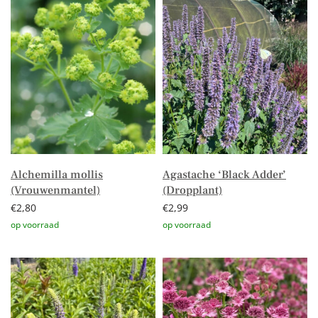
Alchemilla mollis
Agastache ‘Black Adder’
(Vrouwenmantel)
(Dropplant)
€
2,80
€
2,99
Toevoegen aan winkelwagen
Toevoegen aan winkelwagen