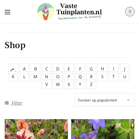
0
Shop
A
B
C
D
E
F
G
H
I
J
K
L
M
N
O
P
Q
R
S
T
U
V
W
X
Y
Z
Filter