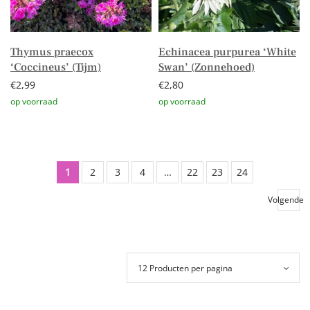
Thymus praecox
Echinacea purpurea ‘White
‘Coccineus’ (Tijm)
Swan’ (Zonnehoed)
€
2,99
€
2,80
Toevoegen aan winkelwagen
Toevoegen aan winkelwagen
1
2
3
4
…
22
23
24
Volgende