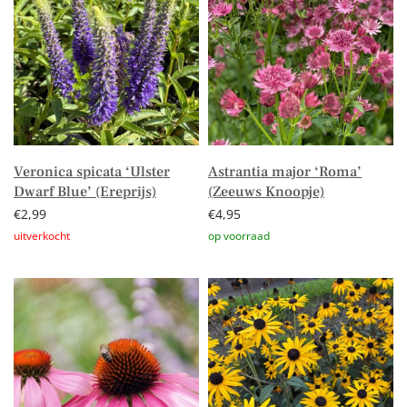
Veronica spicata ‘Ulster
Astrantia major ‘Roma’
Dwarf Blue’ (Ereprijs)
(Zeeuws Knoopje)
€
2,99
€
4,95
Lees verder
Toevoegen aan winkelwagen