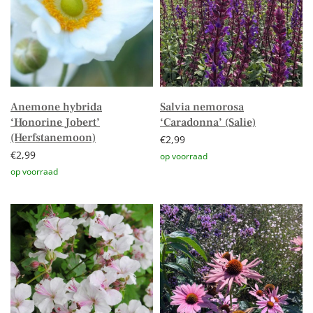
Anemone hybrida
Salvia nemorosa
‘Honorine Jobert’
‘Caradonna’ (Salie)
(Herfstanemoon)
€
2,99
€
2,99
Toevoegen aan winkelwagen
Toevoegen aan winkelwagen