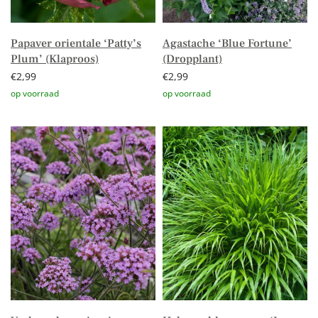
Papaver orientale ‘Patty’s
Agastache ‘Blue Fortune’
Plum’ (Klaproos)
(Dropplant)
€
2,99
€
2,99
Toevoegen aan winkelwagen
Toevoegen aan winkelwagen