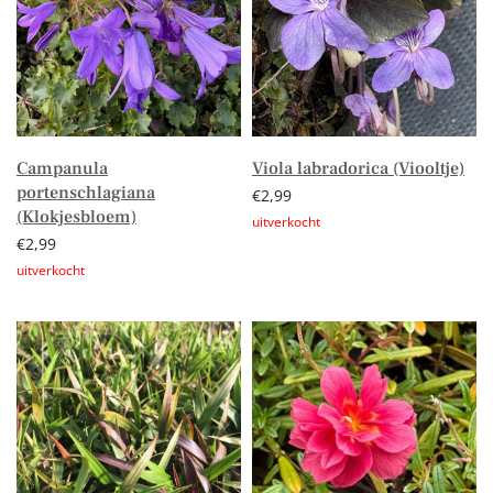
Campanula
Viola labradorica (Viooltje)
portenschlagiana
€
2,99
(Klokjesbloem)
€
2,99
Lees verder
Lees verder