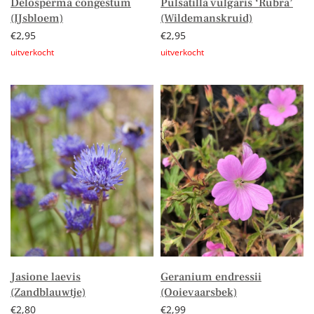
Delosperma congestum
Pulsatilla vulgaris ‘Rubra’
(IJsbloem)
(Wildemanskruid)
€
2,95
€
2,95
Lees verder
Lees verder
Jasione laevis
Geranium endressii
(Zandblauwtje)
(Ooievaarsbek)
€
2,80
€
2,99