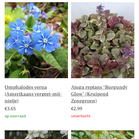
Omphalodes verna
Ajuga reptans ‘Burgundy
(Amerikaans vergeet-mij-
Glow’ (Kruipend
nietje)
Zenegroen)
€
3,65
€
2,99
Toevoegen aan winkelwagen
Lees verder