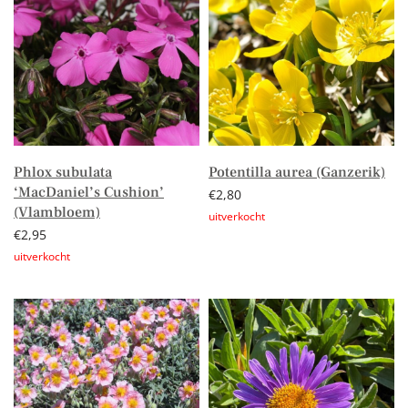
Phlox subulata
Potentilla aurea (Ganzerik)
‘MacDaniel’s Cushion’
€
2,80
(Vlambloem)
€
2,95
Lees verder
Lees verder