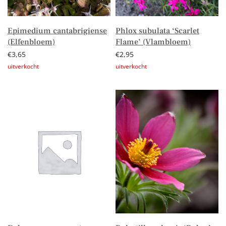
Epimedium cantabrigiense
Phlox subulata ‘Scarlet
(Elfenbloem)
Flame’ (Vlambloem)
€
3,65
€
2,95
Lees verder
Lees verder