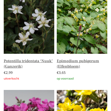
Potentilla tridentata ‘Nuuk’
Epimedium pubigerum
(Ganzerik)
(Elfenbloem)
€
2,99
€
3,65
Lees verder
Toevoegen aan winkelwagen