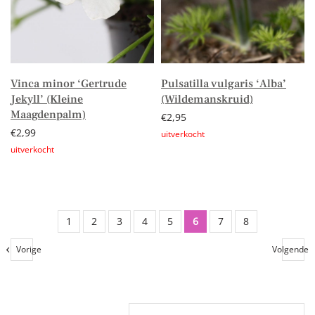
Vinca minor ‘Gertrude
Pulsatilla vulgaris ‘Alba’
Jekyll’ (Kleine
(Wildemanskruid)
Maagdenpalm)
€
2,95
€
2,99
Lees verder
Lees verder
1
2
3
4
5
6
7
8
Vorige
Volgende