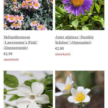
Helianthemum
Aster alpinus ‘Dunkle
‘Lawrenson’s Pink’
Schöne’ (Alpenaster)
(Zonneroosje)
€
2,80
€
2,99
Lees verder
Lees verder