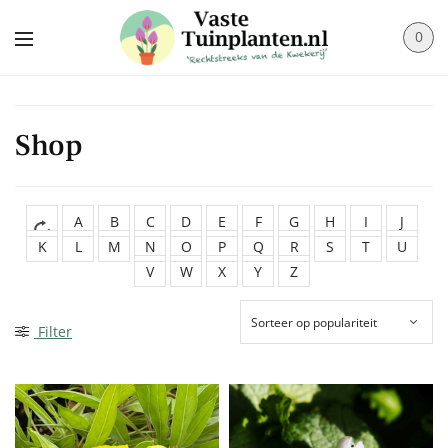
0
Shop
A
B
C
D
E
F
G
H
I
J
K
L
M
N
O
P
Q
R
S
T
U
V
W
X
Y
Z
Filter