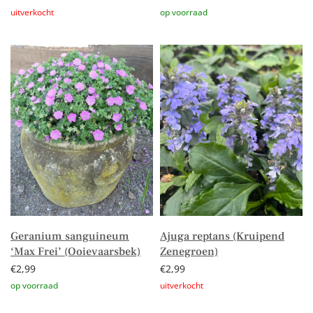
Lees verder
Toevoegen aan winkelwagen
Geranium sanguineum
Ajuga reptans (Kruipend
‘Max Frei’ (Ooievaarsbek)
Zenegroen)
€
2,99
€
2,99
Toevoegen aan winkelwagen
Lees verder