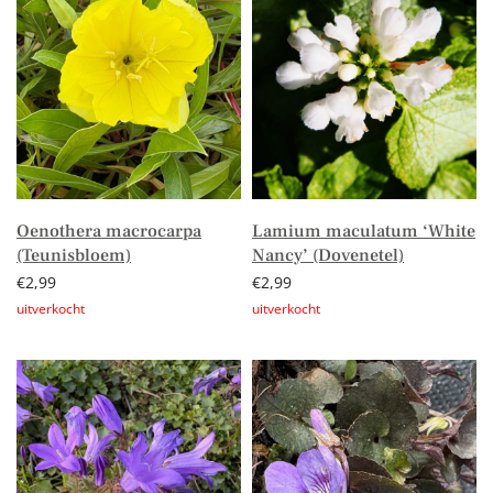
Oenothera macrocarpa
Lamium maculatum ‘White
(Teunisbloem)
Nancy’ (Dovenetel)
€
2,99
€
2,99
Lees verder
Lees verder