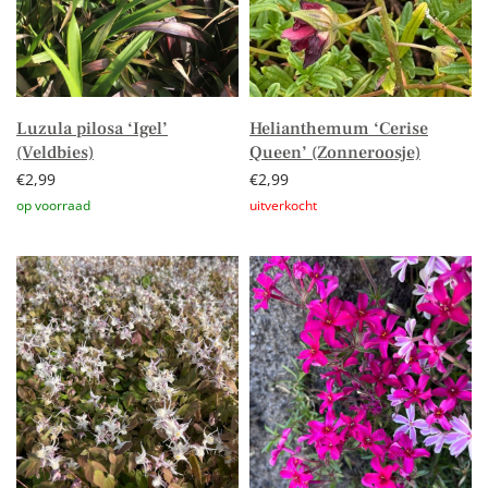
Luzula pilosa ‘Igel’
Helianthemum ‘Cerise
(Veldbies)
Queen’ (Zonneroosje)
€
2,99
€
2,99
Toevoegen aan winkelwagen
Lees verder