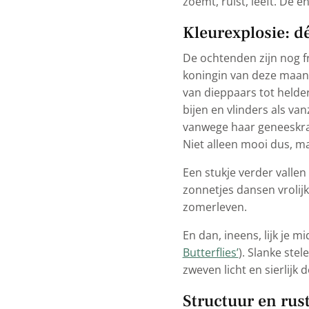
zoemt, ruist, leeft. De e
Kleurexplosie: d
De ochtenden zijn nog fri
koningin van deze maan
van dieppaars tot helde
bijen en vlinders als van
vanwege haar geneeskra
Niet alleen mooi dus, m
Een stukje verder valle
zonnetjes dansen vrolijk
zomerleven.
En dan, ineens, lijk je m
Butterflies’
). Slanke ste
zweven licht en sierlijk
Structuur en rust