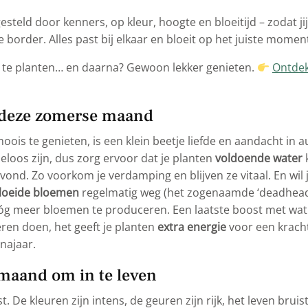
steld door kenners, op kleur, hoogte en bloeitijd – zodat ji
order. Alles past bij elkaar en bloeit op het juiste momen
ar te planten… en daarna? Gewoon lekker genieten.
Ontdek
 deze zomerse maand
oois te genieten, is een klein beetje liefde en aandacht in
oos zijn, dus zorg ervoor dat je planten
voldoende water
k
vond. Zo voorkom je verdamping en blijven ze vitaal. En wil j
loeide bloemen
regelmatig weg (het zogenaamde ‘deadheade
óg meer bloemen te produceren. Een laatste boost met wat
en doen, het geeft je planten
extra energie
voor een krach
najaar.
maand om in te leven
t. De kleuren zijn intens, de geuren zijn rijk, het leven bruis