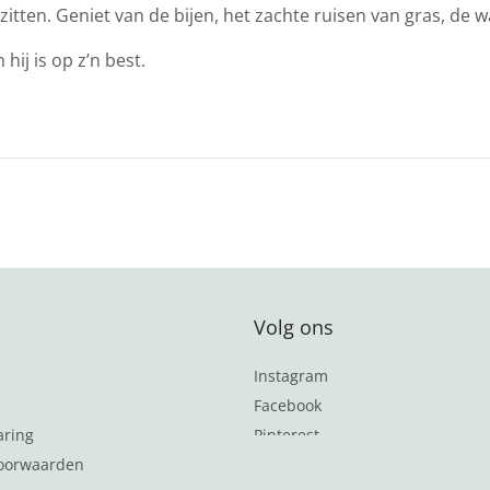
 zitten. Geniet van de bijen, het zachte ruisen van gras, de 
hij is op z’n best.
Volg ons
Instagram
Facebook
aring
Pinterest
oorwaarden
Word lid van de nieuwsbrief