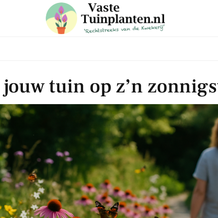
 in voor onze nieuwsbrief
jouw tuin op z’n zonnigs
e laatste trends, ontvang handige tuin en planten tips & weet
aanbiedingen in onze webshop