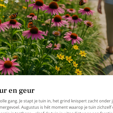
eur en geur
lle gang. Je stapt je tuin in, het grind knispert zacht onder 
mergevoel. Augustus is hét moment waarop je tuin zichzelf ov