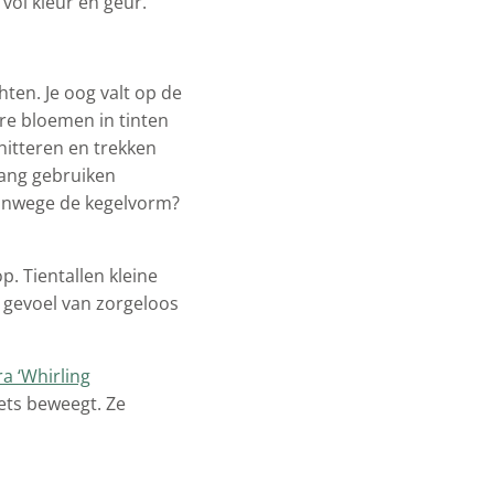
 vol kleur en geur.
hten. Je oog valt op de
oere bloemen in tinten
chitteren en trekken
lang gebruiken
vanwege de kegelvorm?
op. Tientallen kleine
e gevoel van zorgeloos
a ‘Whirling
iets beweegt. Ze