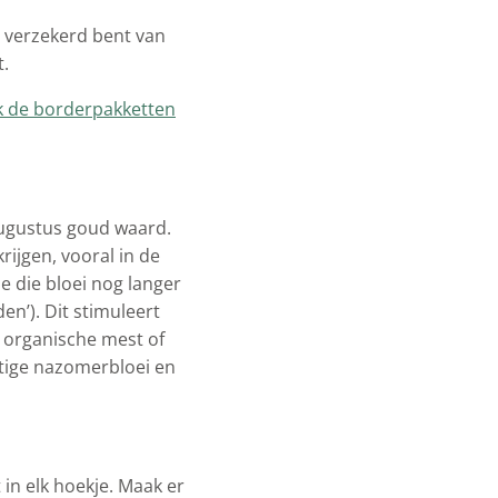
j verzekerd bent van
t.
 de borderpakketten
 augustus goud waard.
rijgen, vooral in de
e die bloei nog langer
n’). Dit stimuleert
 organische mest of
tige nazomerbloei en
t in elk hoekje. Maak er