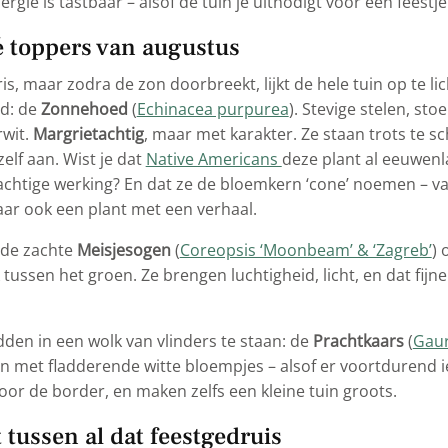
nergie is tastbaar – alsof de tuin je uitnodigt voor een feestje
é toppers van augustus
s, maar zodra de zon doorbreekt, lijkt de hele tuin op te lic
d: de
Zonnehoed
(
Echinacea purpurea
). Stevige stelen, st
rwit.
Margrietachtig
, maar met karakter. Ze staan trots te s
zelf aan. Wist je dat
Native Americans
deze plant al eeuwen
chtige werking? En dat ze de bloemkern ‘cone’ noemen – 
aar ook een plant met een verhaal.
n de zachte
Meisjesogen
(
Coreopsis ‘Moonbeam’ & ‘Zagreb’
) 
 tussen het groen. Ze brengen luchtigheid, licht, en dat fijn
idden in een wolk van vlinders te staan: de
Prachtkaars
(
Gaur
len met fladderende witte bloempjes – alsof er voortdurend 
 door de border, en maken zelfs een kleine tuin groots.
 tussen al dat feestgedruis