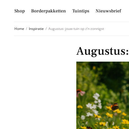
Shop
Borderpakketten
Tuintips
Nieuwsbrief
Home
Inspiratie
Augustus: jouw tuin op z’n zonnigst
Schrijf je
Augustus: 
Mis niet langer d
hoogte van alle 
E-mailadres
Inschrijven