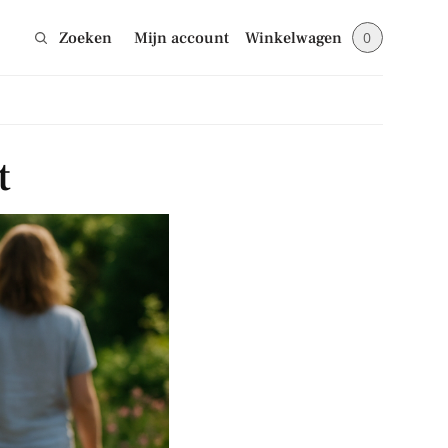
Zoeken
Mijn account
Winkelwagen
0
Sluiten
t
jes en blijf op de