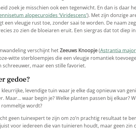
eid zoek je misschien ook een tegenwicht. En dan is daar h
ennisetum alopecuroides ‘Viridescens’
). Met zijn donzige ar
t een vleugje rust toe, zonder saai te worden. De naam zegt 
precies zo zien de bloeiaren eruit. Een siergras dat tot diep i
uinwandeling verschijnt het
Zeeuws Knoopje
(
Astrantia major
oze-witte sterbloempjes die een vleugje romantiek toevoegen
schreeuwer, maar een stille favoriet.
er gedoe?
’n kleurrijke, levendige tuin waar je elke dag opnieuw van gen
eer. Maar… waar begin je? Welke planten passen bij elkaar? 
n rommeltje wordt?
cht geen tuinexpert te zijn om zo’n prachtig resultaat te be
 juist voor iedereen die van tuinieren houdt, maar geen zin of