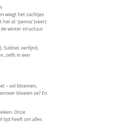
et
en wiegt het zachtjes
het al: ‘penna’ (veer)
n de winter structuur
). Subtiel, verfijnd,
, zelfs in een
iet – vol bloemen,
Wanneer bloeien ze? En
reiken. Onze
 tijd heeft om alles