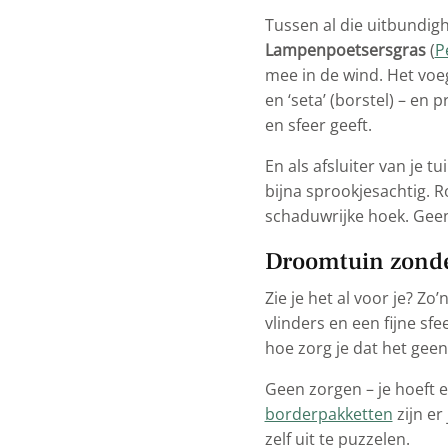
Tussen al die uitbundigh
Lampenpoetsersgras
(
P
mee in de wind. Het voeg
en ‘seta’ (borstel) – en 
en sfeer geeft.
En als afsluiter van je t
bijna sprookjesachtig. R
schaduwrijke hoek. Geen 
Droomtuin zond
Zie je het al voor je? Zo
vlinders en een fijne sf
hoe zorg je dat het gee
Geen zorgen – je hoeft e
borderpakketten
zijn er
zelf uit te puzzelen.