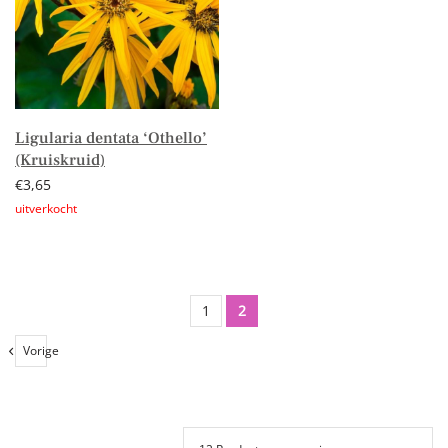
Ligularia dentata ‘Othello’
(Kruiskruid)
€
3,65
Lees verder
1
2
Vorige