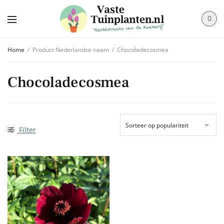
0
Home
/
Product Nederlandse naam
/
Chocoladecosmea
Chocoladecosmea
Filter