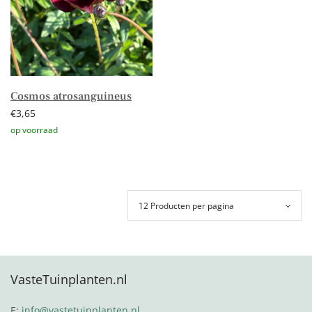
Cosmos atrosanguineus
€
3,65
Toevoegen aan winkelwagen
VasteTuinplanten.nl
E:
info@vastetuinplanten.nl