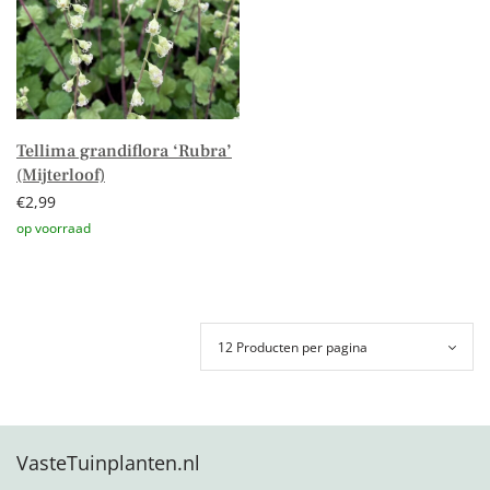
Tellima grandiflora ‘Rubra’
(Mijterloof)
€
2,99
Toevoegen aan winkelwagen
VasteTuinplanten.nl