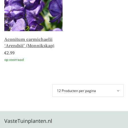
Aconitum carmichaelii
‘Arendsii’ (Monnikskap)
€
2,99
Toevoegen aan winkelwagen
VasteTuinplanten.nl