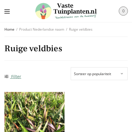
0
Home
/
Product Nederlandse naam
/
Ruige veldbies
Ruige veldbies
Filter