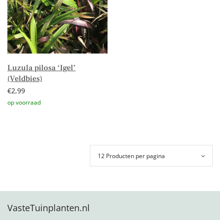
Luzula pilosa ‘Igel’
(Veldbies)
€
2,99
Toevoegen aan winkelwagen
VasteTuinplanten.nl