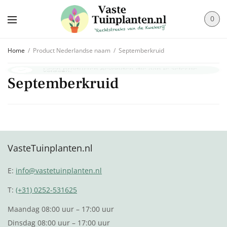
0
Home
/
Product Nederlandse naam
/
Septemberkruid
Geen producten gevonden die aan je selectie
voldoen.
Septemberkruid
VasteTuinplanten.nl
E:
info@vastetuinplanten.nl
T:
(+31) 0252-531625
Maandag 08:00 uur – 17:00 uur
Dinsdag 08:00 uur – 17:00 uur