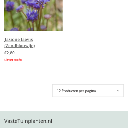
Jasione laevis
(Zandblauwtje)
€
2,80
Lees verder
VasteTuinplanten.nl