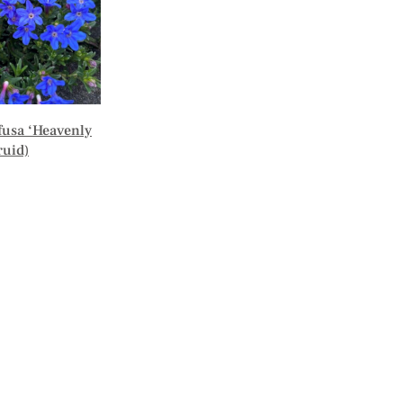
fusa ‘Heavenly
ruid)