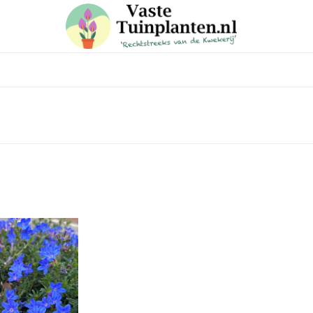
 in voor onze nieuwsbrief
e laatste trends, ontvang handige tuin en planten tips & weet
aanbiedingen in onze webshop