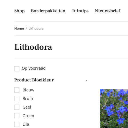
Shop
Borderpakketten
Tuintips
Nieuwsbrief
Home
/
Lithodora
Lithodora
Schrijf je
Mis niet langer d
Op voorraad
hoogte van alle 
Product Bloeikleur
-
E-mailadres
Blauw
Bruin
Geel
Inschrijven
Groen
Lila