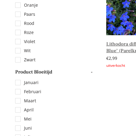
Oranje
Paars
Rood
Roze
Violet
Lithodora dif
Blue’ (Parelk
Wit
€
2,99
Zwart
Product Bloeitijd
-
Lees verder
Januari
Februari
Maart
April
Mei
Juni