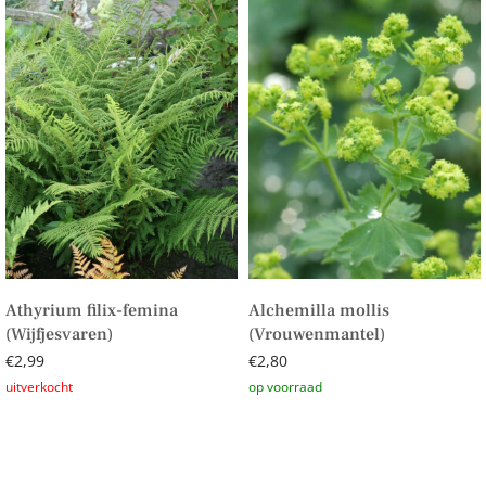
Athyrium filix-femina
Alchemilla mollis
(Wijfjesvaren)
(Vrouwenmantel)
€
2,99
€
2,80
Lees verder
Toevoegen aan winkelwagen