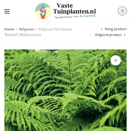
0
Vorig product
Home
/
Athyrium
/
Athyrium filix femina
‘Rotstiel’ (Wijfjesvaren)
Volgend product