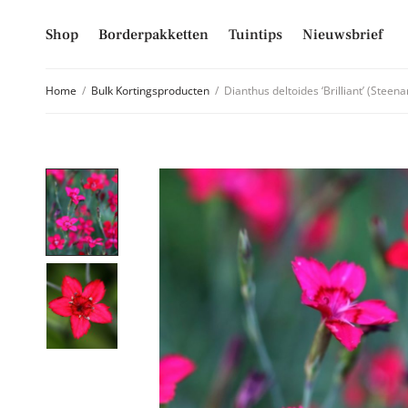
Shop
Borderpakketten
Tuintips
Nieuwsbrief
Home
/
Bulk Kortingsproducten
/
Dianthus deltoides ‘Brilliant’ (Steena
Schrijf je
Mis niet langer d
hoogte van alle 
E-mailadres
Inschrijven