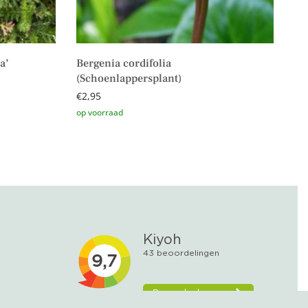
a’
Bergenia cordifolia
(Schoenlappersplant)
€
2,95
Toevoegen aan winkelwagen