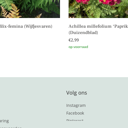
ilix-femina (Wijfjesvaren)
Achillea millefolium ‘Paprik
(Duizendblad)
€
2,99
Toevoegen aan winkelwagen
Volg ons
Instagram
Facebook
aring
Pinterest