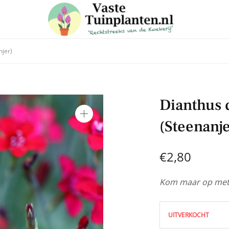
njer)
 in voor onze nieuwsbrief
Dianthus d
e laatste trends, ontvang handige tuin en planten tips & weet
(Steenanje
aanbiedingen in onze webshop
€
2,80
Kom maar op met 
UITVERKOCHT