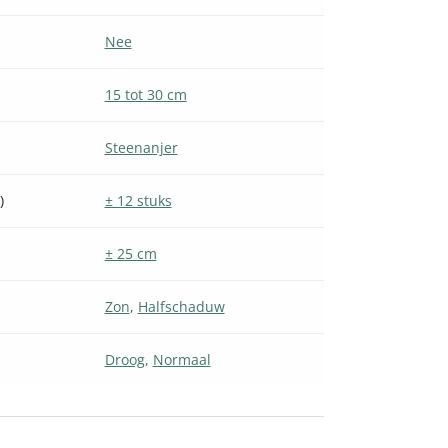
Nee
15 tot 30 cm
Steenanjer
)
± 12 stuks
± 25 cm
Zon
,
Halfschaduw
Droog
,
Normaal