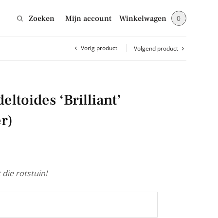
Zoeken
Mijn account
Winkelwagen
0
Vorig product
Volgend product
Sluiten
eltoides ‘Brilliant’
jes en blijf op de
r)
die rotstuin!