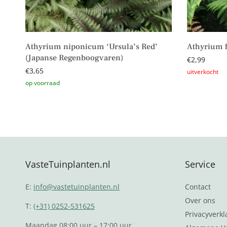
Athyrium niponicum ‘Ursula’s Red’
Athyrium f
(Japanse Regenboogvaren)
€
2,99
€
3,65
Lees verder
Toevoegen aan winkelwagen
VasteTuinplanten.nl
Service
E:
info@vastetuinplanten.nl
Contact
Over ons
T:
(+31) 0252-531625
Privacyverkl
Maandag 08:00 uur – 17:00 uur