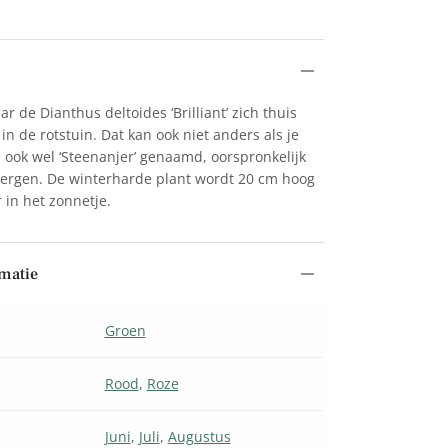
ar de Dianthus deltoides ‘Brilliant’ zich thuis
 in de rotstuin. Dat kan ook niet anders als je
 ook wel ‘Steenanjer’ genaamd, oorspronkelijk
 bergen. De winterharde plant wordt 20 cm hoog
r in het zonnetje.
matie
Groen
Rood
,
Roze
Juni
,
Juli
,
Augustus