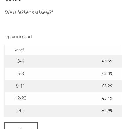
Die is lekker makkelijk!
Op voorraad
3-4
€
3,59
5-8
€
3,39
9-11
€
3,29
12-23
€
3,19
24-+
€
2,99