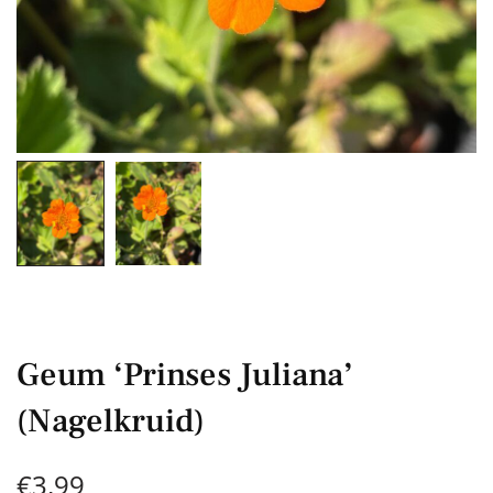
Geum ‘Prinses Juliana’
(Nagelkruid)
€
3,99