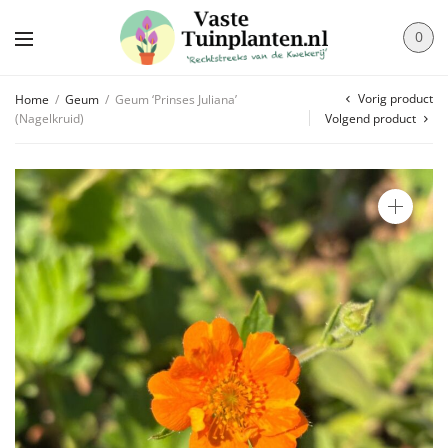
0
Vorig product
Home
/
Geum
/
Geum ‘Prinses Juliana’
(Nagelkruid)
Volgend product