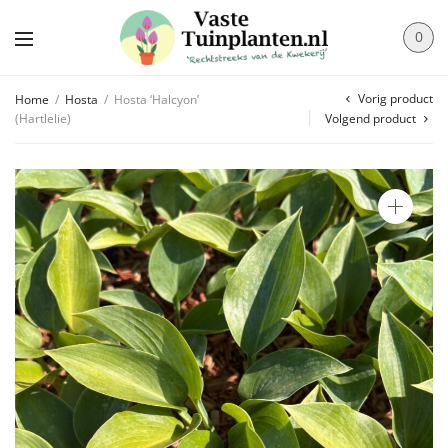
0
Vorig product
Home
/
Hosta
/
Hosta ‘Halcyon’
(Hartlelie)
Volgend product