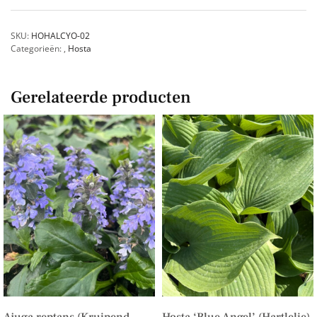
SKU:
HOHALCYO-02
Categorieën:
,
Hosta
Gerelateerde producten
Ajuga reptans (Kruipend
Hosta ‘Blue Angel’ (Hartlelie)