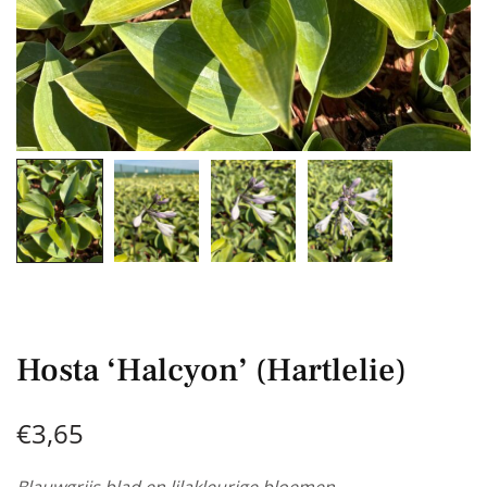
Hosta ‘Halcyon’ (Hartlelie)
€
3,65
Blauwgrijs blad en lilakleurige bloemen