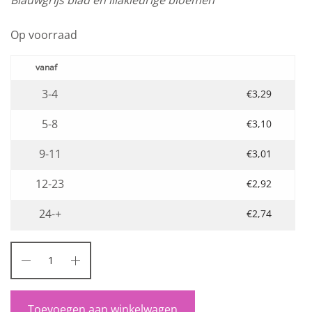
Op voorraad
3-4
€
3,29
5-8
€
3,10
9-11
€
3,01
12-23
€
2,92
24-+
€
2,74
Toevoegen aan winkelwagen