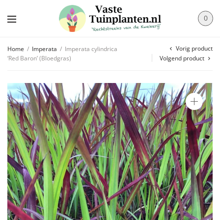
0
Vorig product
Home
/
Imperata
/
Imperata cylindrica
‘Red Baron’ (Bloedgras)
Volgend product