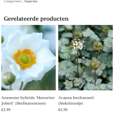
Categorieën:
,
Imperata
Gerelateerde producten
Anemone hybrida ‘Honorine
Acaena buchananii
Jobert’ (Herfstanemoon)
(Stekelnootje)
€
2,99
€
2,99