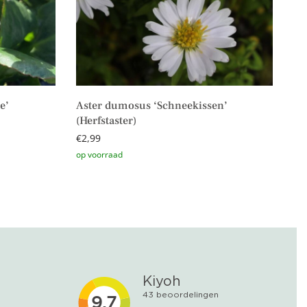
e’
Aster dumosus ‘Schneekissen’
(Herfstaster)
€
2,99
Toevoegen aan winkelwagen