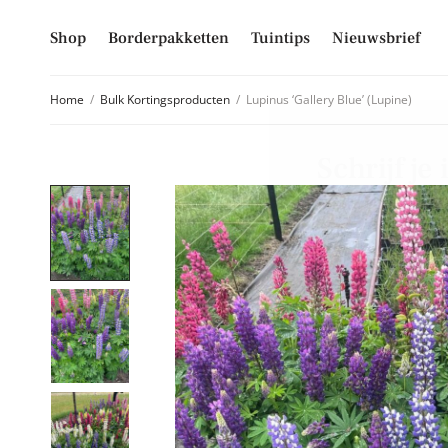
Shop
Borderpakketten
Tuintips
Nieuwsbrief
Home
/
Bulk Kortingsproducten
/
Lupinus ‘Gallery Blue’ (Lupine)
Schrijf je
Mis niet langer d
hoogte van alle 
E-mailadres
Inschrijven