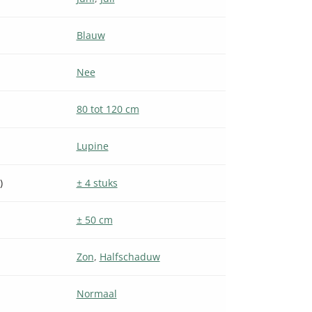
Blauw
Nee
80 tot 120 cm
Lupine
)
± 4 stuks
± 50 cm
Zon
,
Halfschaduw
Normaal