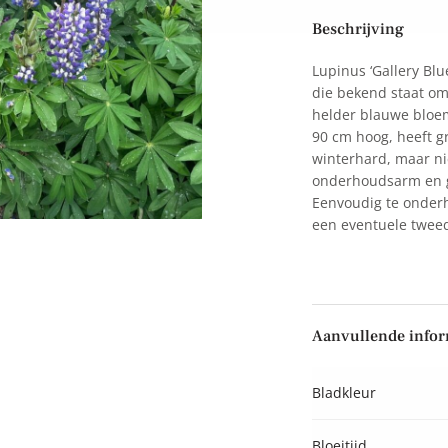
Beschrijving
Lupinus ‘Gallery Blue
die bekend staat om 
helder blauwe bloem
90 cm hoog, heeft g
winterhard, maar nie
onderhoudsarm en ge
Eenvoudig te onderh
een eventuele tweed
Aanvullende infor
Bladkleur
Bloeitijd