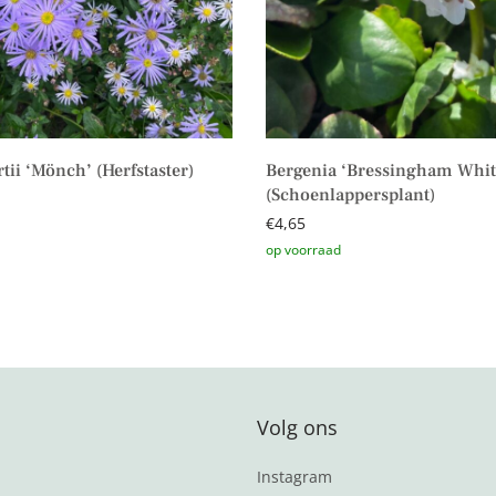
rtii ‘Mönch’ (Herfstaster)
Bergenia ‘Bressingham Whit
(Schoenlappersplant)
€
4,65
aan winkelwagen
Toevoegen aan winkelwagen
Volg ons
Instagram