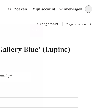
Zoeken
Mijn account
Winkelwagen
0
Vorig product
Volgend product
Sluiten
Gallery Blue’ (Lupine)
jes en blijf op de
ijning!