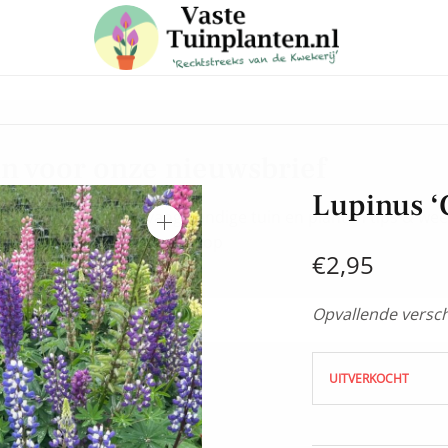
 in voor onze nieuwsbrief
Lupinus ‘
e laatste trends, ontvang handige tuin en planten tips & weet
aanbiedingen in onze webshop
€
2,95
Opvallende versch
UITVERKOCHT