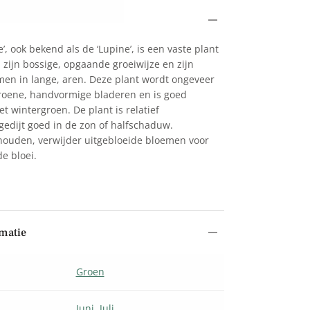
’, ook bekend als de ‘Lupine’, is een vaste plant
zijn bossige, opgaande groeiwijze en zijn
en in lange, aren. Deze plant wordt ongeveer
roene, handvormige bladeren en is goed
t wintergroen. De plant is relatief
dijt goed in de zon of halfschaduw.
ouden, verwijder uitgebloeide bloemen voor
e bloei.
matie
Groen
Juni
,
Juli