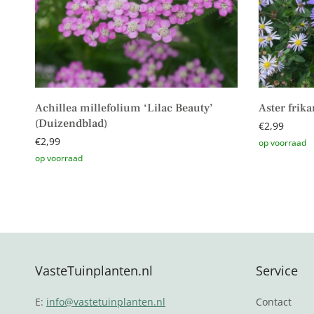
Achillea millefolium ‘Lilac Beauty’
Aster frika
(Duizendblad)
€
2,99
€
2,99
Toevoegen 
Toevoegen aan winkelwagen
VasteTuinplanten.nl
Service
E:
info@vastetuinplanten.nl
Contact