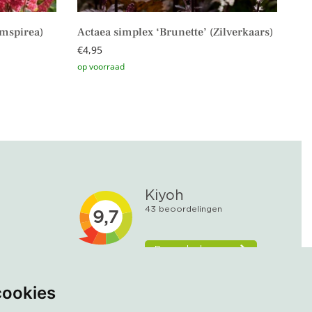
imspirea)
Actaea simplex ‘Brunette’ (Zilverkaars)
€
4,95
Toevoegen aan winkelwagen
cookies