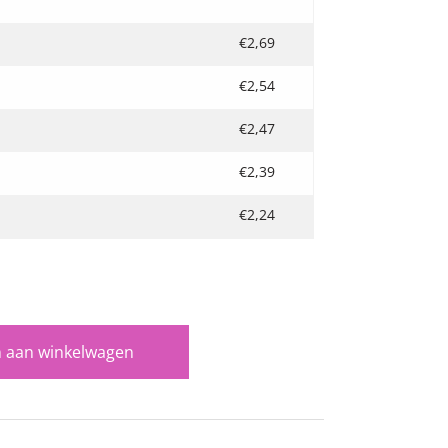
€
2,69
€
2,54
€
2,47
€
2,39
€
2,24
 aan winkelwagen