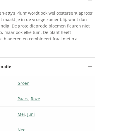
 ‘Patty’s Plum’ wordt ook wel oosterse ‘Klaproos’
 maakt je in de vroege zomer blij, want dan
undig. De grote dieprode bloemen fleuren niet
, maar ook elke tuin. De plant heeft
ge bladeren en combineert fraai met o.a.
matie
Groen
Paars
,
Roze
Mei
,
Juni
Nee