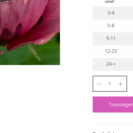
3-4
5-8
9-11
12-23
24-+
Toevoegen