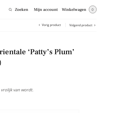
Zoeken
Mijn account
Winkelwagen
0
Vorig product
Volgend product
Sluiten
ientale ‘Patty’s Plum’
jes en blijf op de
)
vrolijk van wordt.