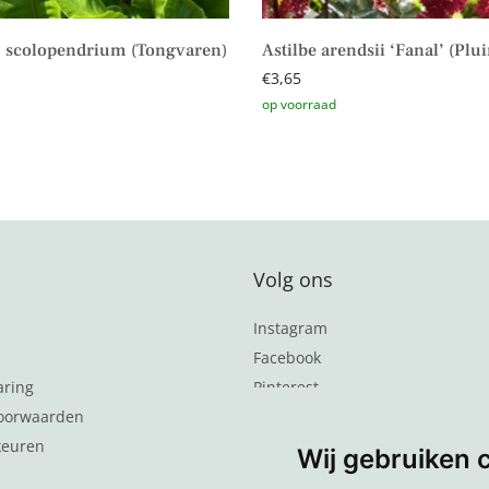
 scolopendrium (Tongvaren)
Astilbe arendsii ‘Fanal’ (Plu
€
3,65
Toevoegen aan winkelwagen
Volg ons
Instagram
Facebook
aring
Pinterest
oorwaarden
Word lid van de nieuwsbrief
keuren
Wij gebruiken 