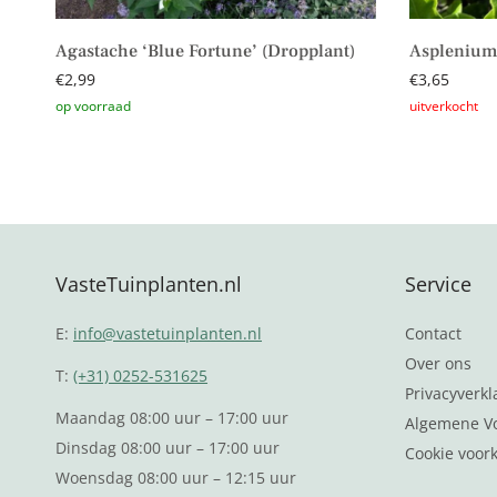
Agastache ‘Blue Fortune’ (Dropplant)
Asplenium
€
2,99
€
3,65
Toevoegen aan winkelwagen
Lees verder
VasteTuinplanten.nl
Service
E:
info@vastetuinplanten.nl
Contact
Over ons
T:
(+31) 0252-531625
Privacyverkl
Maandag 08:00 uur – 17:00 uur
Algemene V
Dinsdag 08:00 uur – 17:00 uur
Cookie voor
Woensdag 08:00 uur – 12:15 uur