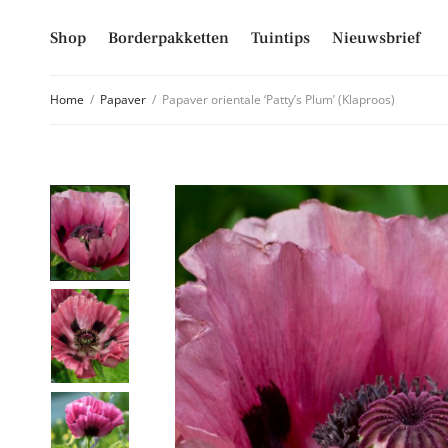
Shop
Borderpakketten
Tuintips
Nieuwsbrief
Home
/
Papaver
/
Papaver orientale ‘Patty’s Plum’ (Klaproos)
Schrijf je
Mis niet langer d
hoogte van alle 
E-mailadres
Inschrijven