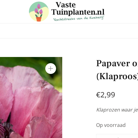
 in voor onze nieuwsbrief
Papaver or
e laatste trends, ontvang handige tuin en planten tips & weet
(Klaproos
aanbiedingen in onze webshop
€
2,99
Klaprozen waar je 
Op voorraad