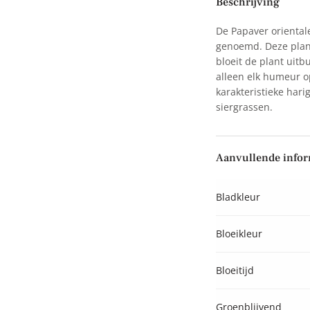
Beschrijving
De Papaver orientale
genoemd. Deze plant
bloeit de plant uitb
alleen elk humeur op
karakteristieke hari
siergrassen.
Aanvullende infor
Bladkleur
Bloeikleur
Bloeitijd
Groenblijvend