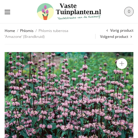
0
Vorig product
Home
/
Phlomis
/
Phlomis tuberosa
‘Amazone’ (Brandkruid)
Volgend product