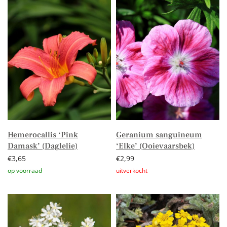
Hemerocallis ‘Pink
Geranium sanguineum
Damask’ (Daglelie)
‘Elke’ (Ooievaarsbek)
€
3,65
€
2,99
Toevoegen aan winkelwagen
Lees verder