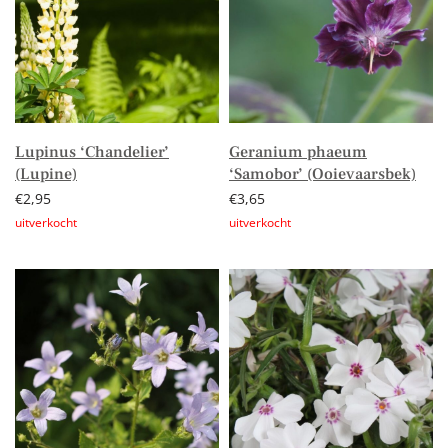
Lupinus ‘Chandelier’
Geranium phaeum
(Lupine)
‘Samobor’ (Ooievaarsbek)
€
2,95
€
3,65
Lees verder
Lees verder