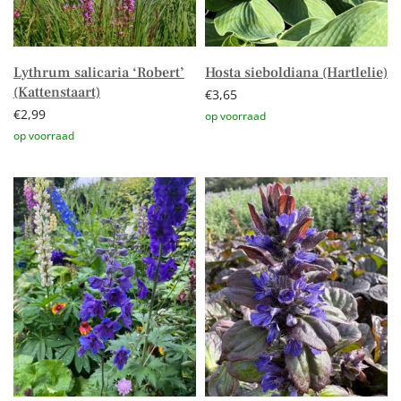
Lythrum salicaria ‘Robert’
Hosta sieboldiana (Hartlelie)
(Kattenstaart)
€
3,65
€
2,99
Toevoegen aan winkelwagen
Toevoegen aan winkelwagen