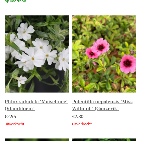
Lees verder
Toevoegen aan winkelwagen
Phlox subulata ‘Maischnee’
Potentilla nepalensis ‘Miss
(Vlambloem)
Willmott’ (Ganzerik)
€
2,95
€
2,80
Lees verder
Lees verder