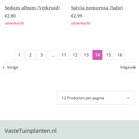
Sedum album (Vetkruid)
Salvia nemorosa (Salie)
€
2,80
€
2,99
Lees verder
Lees verder
1
2
3
…
11
12
13
14
15
16
Vorige
Volgende
VasteTuinplanten.nl