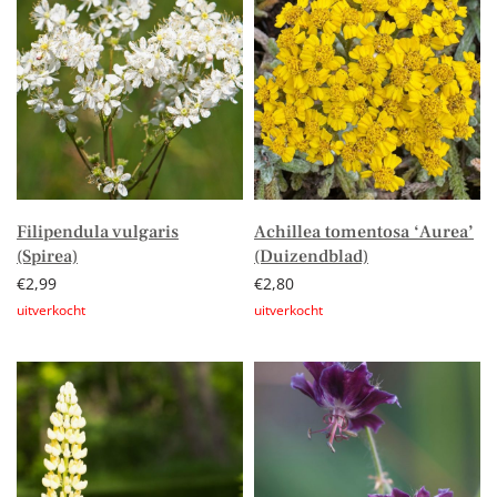
Filipendula vulgaris
Achillea tomentosa ‘Aurea’
(Spirea)
(Duizendblad)
€
2,99
€
2,80
Lees verder
Lees verder