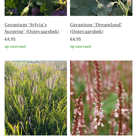
Geranium ‘Sylvia’s
Geranium ‘Dreamland’
Surprise’ (Ooievaarsbek)
(Ooievaarsbek)
€
4,95
€
4,95
Toevoegen aan winkelwagen
Toevoegen aan winkelwagen