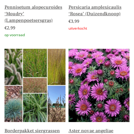
Pennisetum alopecuroides
Persicaria amplexicaulis
‘Moudry’
‘Rosea’ (Duizendknoop)
(Lampenpoetsersgras)
€
3,99
€
2,99
Lees verder
Toevoegen aan winkelwagen
Borderpakket siergrassen
Aster novae angeliae