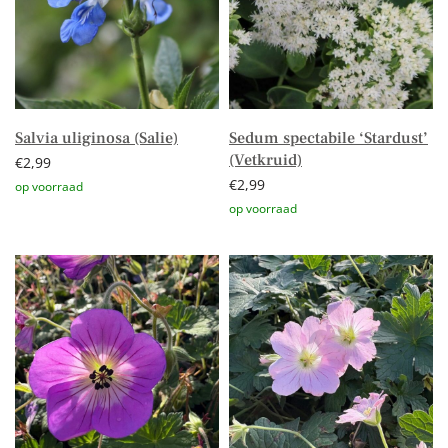
Salvia uliginosa (Salie)
Sedum spectabile ‘Stardust’
(Vetkruid)
€
2,99
€
2,99
Toevoegen aan winkelwagen
Toevoegen aan winkelwagen