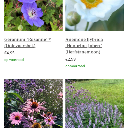
Geranium ‘Rozanne’ ®
Anemone hybrida
(Ooievaarsbek)
‘Honorine Jobert’
(Herfstanemoon)
€
4,95
€
2,99
Toevoegen aan winkelwagen
Toevoegen aan winkelwagen