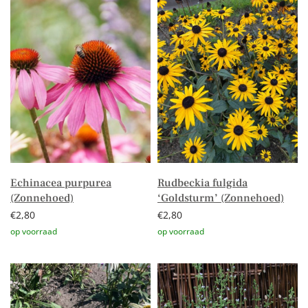
Echinacea purpurea
Rudbeckia fulgida
(Zonnehoed)
‘Goldsturm’ (Zonnehoed)
€
2,80
€
2,80
Toevoegen aan winkelwagen
Toevoegen aan winkelwagen