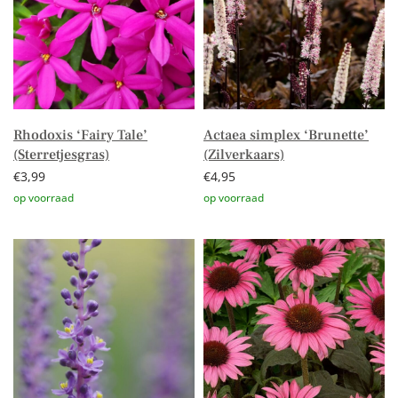
Rhodoxis ‘Fairy Tale’
Actaea simplex ‘Brunette’
(Sterretjesgras)
(Zilverkaars)
€
3,99
€
4,95
Toevoegen aan winkelwagen
Toevoegen aan winkelwagen