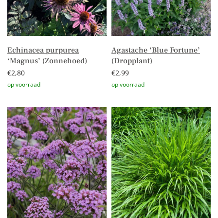
Echinacea purpurea
Agastache ‘Blue Fortune’
‘Magnus’ (Zonnehoed)
(Dropplant)
€
2,80
€
2,99
Toevoegen aan winkelwagen
Toevoegen aan winkelwagen