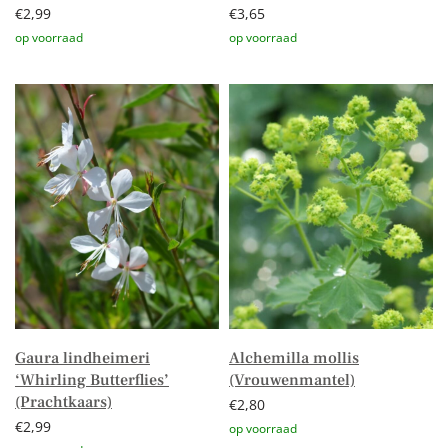
€
2,99
€
3,65
Toevoegen aan winkelwagen
Toevoegen aan winkelwagen
Gaura lindheimeri
Alchemilla mollis
‘Whirling Butterflies’
(Vrouwenmantel)
(Prachtkaars)
€
2,80
€
2,99