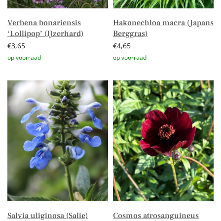
Verbena bonariensis
Hakonechloa macra (Japans
‘Lollipop’ (IJzerhard)
Berggras)
€
3,65
€
4,65
Toevoegen aan winkelwagen
Toevoegen aan winkelwagen
Salvia uliginosa (Salie)
Cosmos atrosanguineus