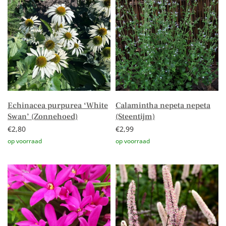
Echinacea purpurea ‘White
Calamintha nepeta nepeta
Swan’ (Zonnehoed)
(Steentijm)
€
2,80
€
2,99
Toevoegen aan winkelwagen
Toevoegen aan winkelwagen