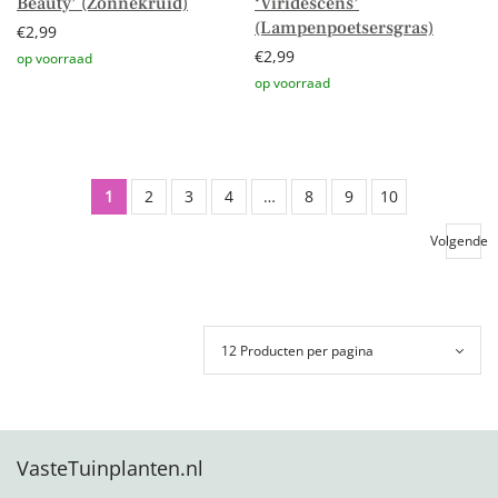
Beauty’ (Zonnekruid)
‘Viridescens’
(Lampenpoetsersgras)
€
2,99
€
2,99
Toevoegen aan winkelwagen
Toevoegen aan winkelwagen
1
2
3
4
…
8
9
10
Volgende
VasteTuinplanten.nl