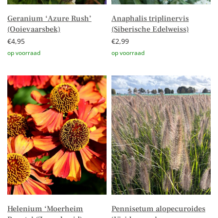
Geranium ‘Azure Rush’
Anaphalis triplinervis
(Ooievaarsbek)
(Siberische Edelweiss)
€
4,95
€
2,99
Toevoegen aan winkelwagen
Toevoegen aan winkelwagen
Helenium ‘Moerheim
Pennisetum alopecuroides