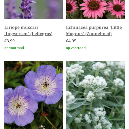
Liriope muscari
Echinacea purpurea ‘Little
‘Ingwersen’ (Leliegras)
Magnus’ (Zonnehoed)
€
3,99
€
4,95
Toevoegen aan winkelwagen
Toevoegen aan winkelwagen