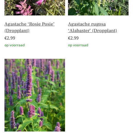
Agastache ‘Rosie Posie’
Agastache rugosa
(Dropplant)
‘Alabaster’ (Dropplant)
€
2,99
€
2,99
Toevoegen aan winkelwagen
Toevoegen aan winkelwagen