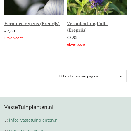
Veronica repens (Ereprijs)
Veronica longifolia
(Ereprijs)
€
2,80
€
2,95
Lees verder
Lees verder
VasteTuinplanten.nl
E:
info@vastetuinplanten.nl