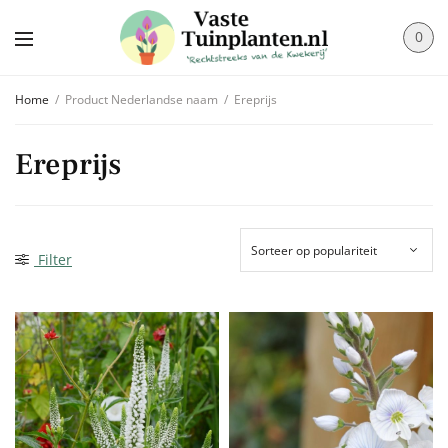
0
Home
/
Product Nederlandse naam
/
Ereprijs
Ereprijs
Filter