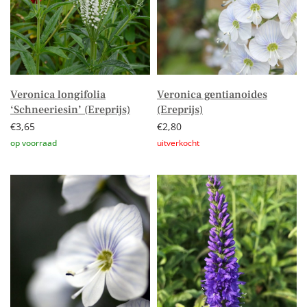
Veronica longifolia
Veronica gentianoides
‘Schneeriesin’ (Ereprijs)
(Ereprijs)
€
3,65
€
2,80
Toevoegen aan winkelwagen
Lees verder