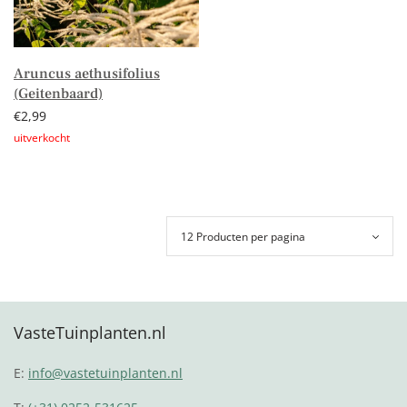
Aruncus aethusifolius
(Geitenbaard)
€
2,99
Lees verder
VasteTuinplanten.nl
E:
info@vastetuinplanten.nl