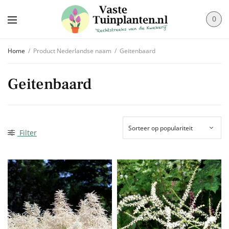
0
Home
/
Product Nederlandse naam
/
Geitenbaard
Geitenbaard
Filter