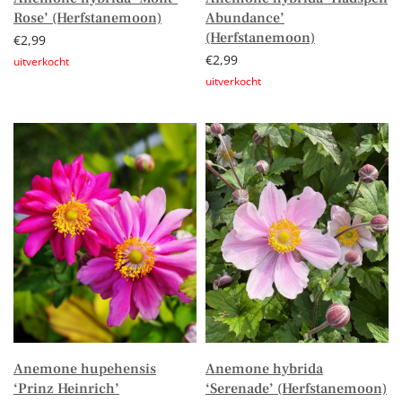
Rose’ (Herfstanemoon)
Abundance’
(Herfstanemoon)
€
2,99
€
2,99
Lees verder
Lees verder
Anemone hupehensis
Anemone hybrida
‘Prinz Heinrich’
‘Serenade’ (Herfstanemoon)