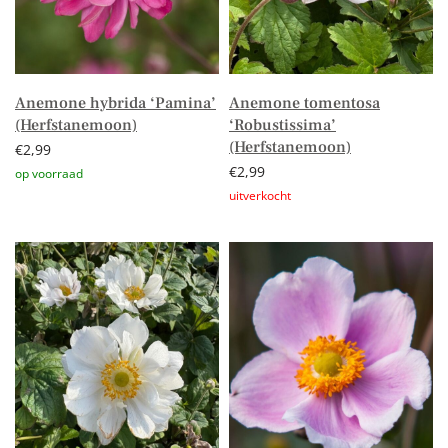
Anemone hybrida ‘Pamina’
Anemone tomentosa
(Herfstanemoon)
‘Robustissima’
(Herfstanemoon)
€
2,99
€
2,99
Toevoegen aan winkelwagen
Lees verder