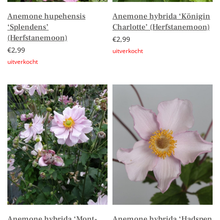
Anemone hupehensis
Anemone hybrida ‘Königin
‘Splendens’
Charlotte’ (Herfstanemoon)
(Herfstanemoon)
€
2,99
€
2,99
Lees verder
Lees verder
Anemone hybrida ‘Mont-
Anemone hybrida ‘Hadspen