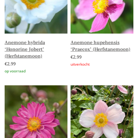
Anemone hybrida
Anemone hupehensis
‘Honorine Jobert’
‘Praecox’ (Herfstanemoon)
(Herfstanemoon)
€
2,99
€
2,99
Lees verder
Toevoegen aan winkelwagen