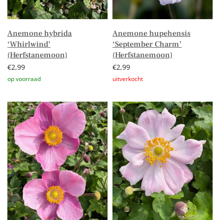
Anemone hybrida
Anemone hupehensis
‘Whirlwind’
‘September Charm’
(Herfstanemoon)
(Herfstanemoon)
€
2,99
€
2,99
Toevoegen aan winkelwagen
Lees verder