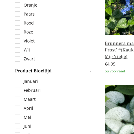
Oranje
Paars
Rood
Roze
Violet
Brunnera mac
Frost’ ®(Kauk
Wit
Mij-Nietje)
Zwart
€
4,95
Product Bloeitijd
-
Januari
Toevoegen aa
Februari
Maart
April
Mei
Juni