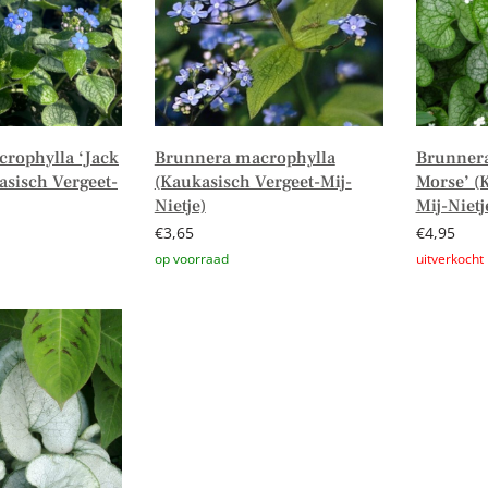
rophylla ‘Jack
Brunnera macrophylla
Brunnera
asisch Vergeet-
(Kaukasisch Vergeet-Mij-
Morse’ (
Nietje)
Mij-Nietj
€
3,65
€
4,95
n winkelwagen
Toevoegen aan winkelwagen
Lees verd