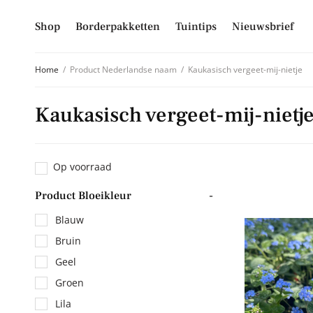
Shop
Borderpakketten
Tuintips
Nieuwsbrief
Home
/
Product Nederlandse naam
/
Kaukasisch vergeet-mij-nietje
Kaukasisch vergeet-mij-nietj
Schrijf je
Mis niet langer d
Op voorraad
hoogte van alle 
Product Bloeikleur
-
E-mailadres
Blauw
Bruin
Geel
Inschrijven
Groen
Lila