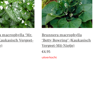
 macrophylla ‘Mr.
Brunnera macrophylla
Kaukasisch Vergeet-
‘Betty Bowring’ (Kaukasisch
e)
Vergeet-Mij-Nietje)
€
4,95
er
Lees verder