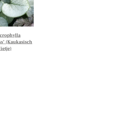
crophylla
ss’ (Kaukasisch
ietje)