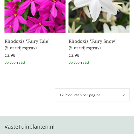
Rhodoxis ‘Fairy Tale’
Rhodoxis ‘Fairy Snow’
(Sterretjesgras)
(Sterretjesgras)
€
3,99
€
3,99
Toevoegen aan winkelwagen
Toevoegen aan winkelwagen
VasteTuinplanten.nl