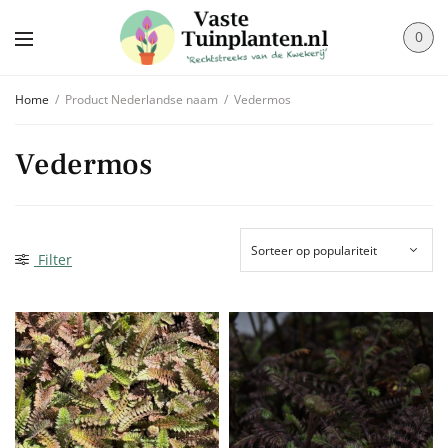
0
Home
/
Product Nederlandse naam
/
Vedermos
Vedermos
Filter