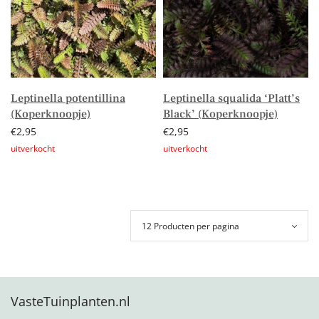
Leptinella potentillina
Leptinella squalida ‘Platt’s
(Koperknoopje)
Black’ (Koperknoopje)
€
2,95
€
2,95
Lees verder
Lees verder
VasteTuinplanten.nl