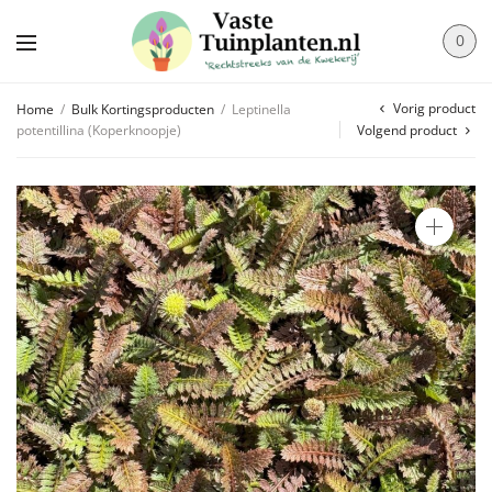
0
Vorig product
Home
/
Bulk Kortingsproducten
/
Leptinella
potentillina (Koperknoopje)
Volgend product