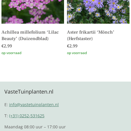
Achillea millefolium ‘Lilac
Aster frikartii ‘Mönch’
Beauty’ (Duizendblad)
(Herfstaster)
€
2,99
€
2,99
Toevoegen aan winkelwagen
Toevoegen aan winkelwagen
VasteTuinplanten.nl
E:
info@vastetuinplanten.nl
T:
(+31) 0252-531625
Maandag 08:00 uur – 17:00 uur