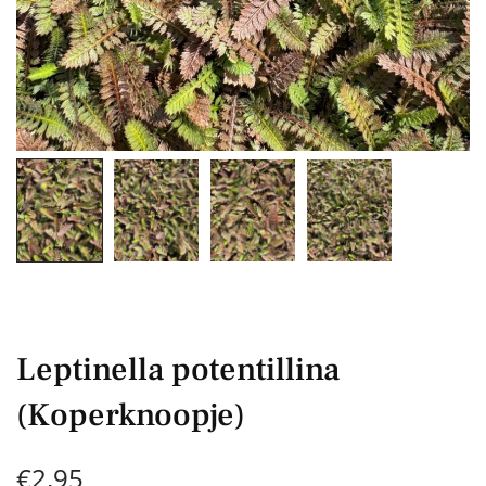
Leptinella potentillina
(Koperknoopje)
€
2,95