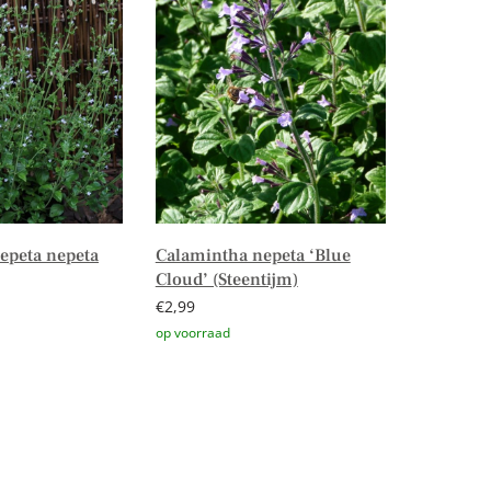
epeta nepeta
Calamintha nepeta ‘Blue
Cloud’ (Steentijm)
€
2,99
n winkelwagen
Toevoegen aan winkelwagen