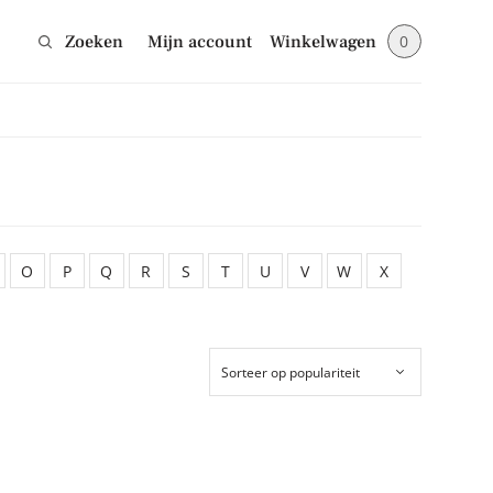
Zoeken
Mijn account
Winkelwagen
0
Sluiten
jes en blijf op de
O
P
Q
R
S
T
U
V
W
X