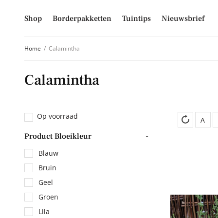
Shop
Borderpakketten
Tuintips
Nieuwsbrief
Home
/
Calamintha
Calamintha
Schrijf je
Mis niet langer d
Op voorraad
hoogte van alle 
A
Product Bloeikleur
-
E-mailadres
Blauw
Bruin
Geel
Inschrijven
Groen
Lila