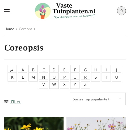
0
Home
/
Coreopsis
Coreopsis
A
B
C
D
E
F
G
H
I
J
K
L
M
N
O
P
Q
R
S
T
U
V
W
X
Y
Z
Filter