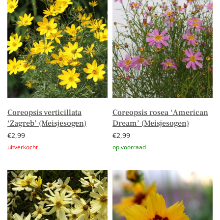
Coreopsis verticillata
Coreopsis rosea ‘American
‘Zagreb’ (Meisjesogen)
Dream’ (Meisjesogen)
€
2,99
€
2,99
Lees verder
Toevoegen aan winkelwagen