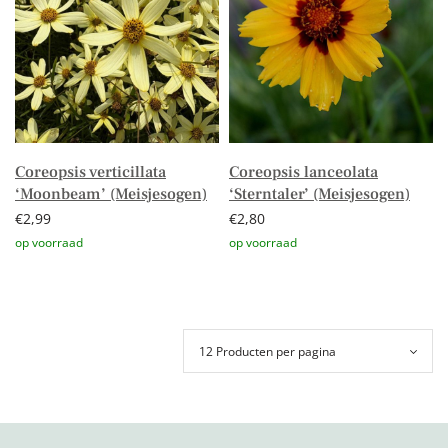
Coreopsis verticillata
Coreopsis lanceolata
‘Moonbeam’ (Meisjesogen)
‘Sterntaler’ (Meisjesogen)
€
2,99
€
2,80
Toevoegen aan winkelwagen
Toevoegen aan winkelwagen