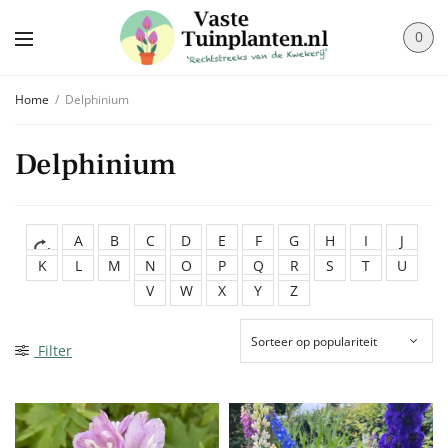
0
Home
/
Delphinium
Delphinium
A
B
C
D
E
F
G
H
I
J
K
L
M
N
O
P
Q
R
S
T
U
V
W
X
Y
Z
Filter