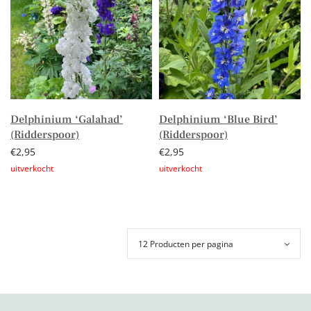
Delphinium ‘Galahad’
Delphinium ‘Blue Bird’
(Ridderspoor)
(Ridderspoor)
€
2,95
€
2,95
Lees verder
Lees verder