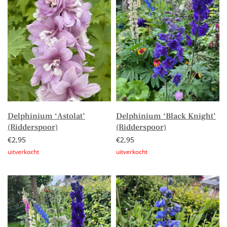
Delphinium ‘Astolat’
Delphinium ‘Black Knight’
(Ridderspoor)
(Ridderspoor)
€
2,95
€
2,95
Lees verder
Lees verder