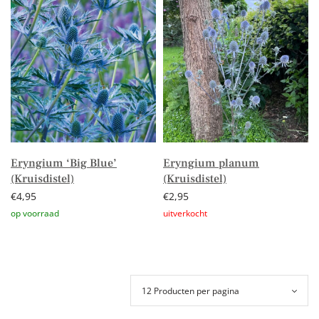
Eryngium ‘Big Blue’
Eryngium planum
(Kruisdistel)
(Kruisdistel)
€
4,95
€
2,95
Toevoegen aan winkelwagen
Lees verder