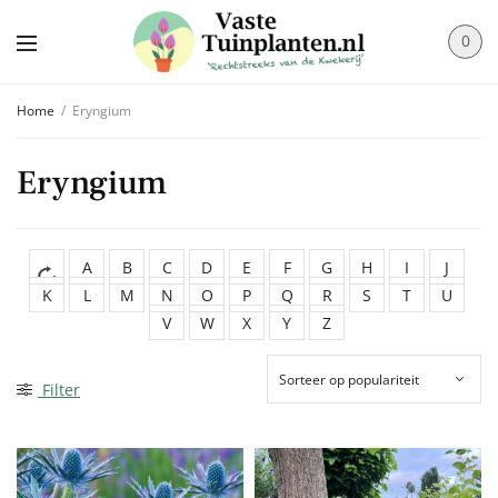
0
Home
/
Eryngium
Eryngium
A
B
C
D
E
F
G
H
I
J
K
L
M
N
O
P
Q
R
S
T
U
V
W
X
Y
Z
Filter