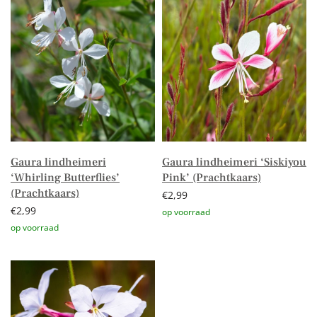
Gaura lindheimeri
Gaura lindheimeri ‘Siskiyou
‘Whirling Butterflies’
Pink’ (Prachtkaars)
(Prachtkaars)
€
2,99
€
2,99
Toevoegen aan winkelwagen
Toevoegen aan winkelwagen