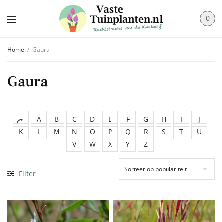
0
Home
/
Gaura
Gaura
A
B
C
D
E
F
G
H
I
J
K
L
M
N
O
P
Q
R
S
T
U
V
W
X
Y
Z
Filter