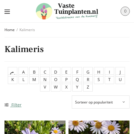
0
Home
/
Kalimeris
Kalimeris
A
B
C
D
E
F
G
H
I
J
K
L
M
N
O
P
Q
R
S
T
U
V
W
X
Y
Z
Filter