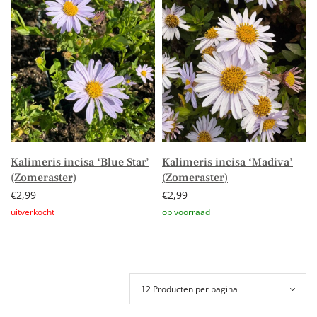
Kalimeris incisa ‘Blue Star’
Kalimeris incisa ‘Madiva’
(Zomeraster)
(Zomeraster)
€
2,99
€
2,99
Lees verder
Toevoegen aan winkelwagen