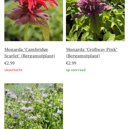
Monarda ‘Cambridge
Monarda ‘Croftway Pink’
Scarlet’ (Bergamotplant)
(Bergamotplant)
€
2,99
€
2,99
Lees verder
Toevoegen aan winkelwagen