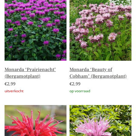
Monarda ‘Prairienacht’
Monarda ‘Beauty of
(Bergamotplant)
Cobham’ (Bergamotplant)
€
2,99
€
2,99
Lees verder
Toevoegen aan winkelwagen