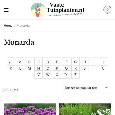
0
Home
/
Monarda
Monarda
A
B
C
D
E
F
G
H
I
J
K
L
M
N
O
P
Q
R
S
T
U
V
W
X
Y
Z
Filter