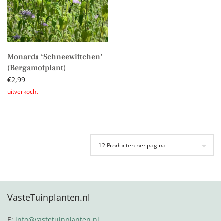
Monarda ‘Schneewittchen’
(Bergamotplant)
€
2,99
Lees verder
VasteTuinplanten.nl
E:
info@vastetuinplanten.nl