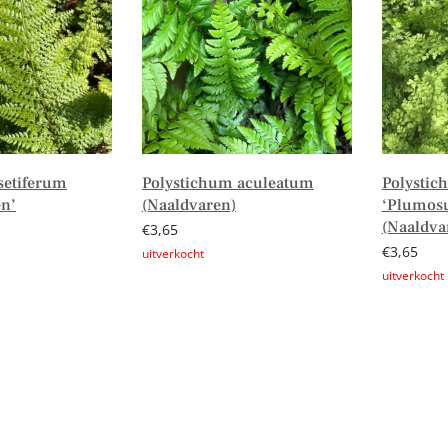
setiferum
Polystichum aculeatum
Polystic
n’
(Naaldvaren)
‘Plumos
(Naaldva
€
3,65
€
3,65
Lees verder
Lees verd