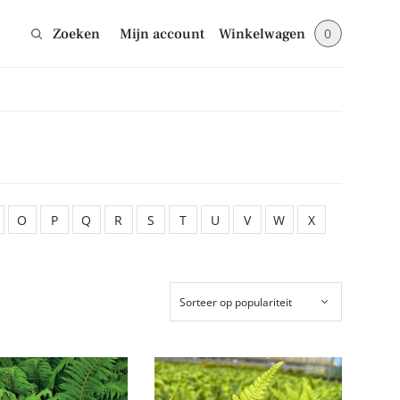
Zoeken
Mijn account
Winkelwagen
0
Sluiten
jes en blijf op de
O
P
Q
R
S
T
U
V
W
X