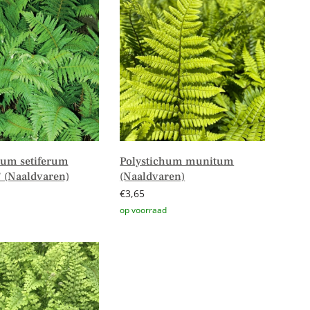
hum setiferum
Polystichum munitum
 (Naaldvaren)
(Naaldvaren)
€
3,65
er
Toevoegen aan winkelwagen