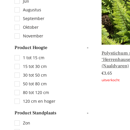
Juli
Augustus
September
Oktober
November
Product Hoogte
-
Polystichum 
1 tot 15 cm
‘Herrenhause
(Naaldvaren)
15 tot 30 cm
€
3,65
30 tot 50 cm
50 tot 80 cm
Lees verder
80 tot 120 cm
120 cm en hoger
Product Standplaats
-
Zon