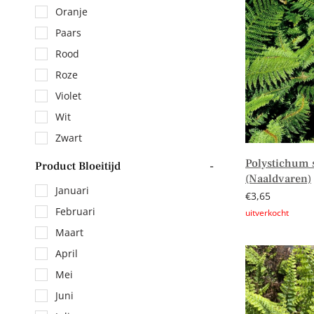
Oranje
Paars
Rood
Roze
Violet
Wit
Zwart
Polystichum 
Product Bloeitijd
-
(Naaldvaren)
Januari
€
3,65
Februari
Maart
Lees verder
April
Mei
Juni