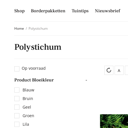
Shop
Borderpakketten
Tuintips
Nieuwsbrief
Home
/
Polystichum
Polystichum
Schrijf je
Mis niet langer d
Op voorraad
hoogte van alle 
A
Product Bloeikleur
-
E-mailadres
Blauw
Bruin
Geel
Inschrijven
Groen
Lila