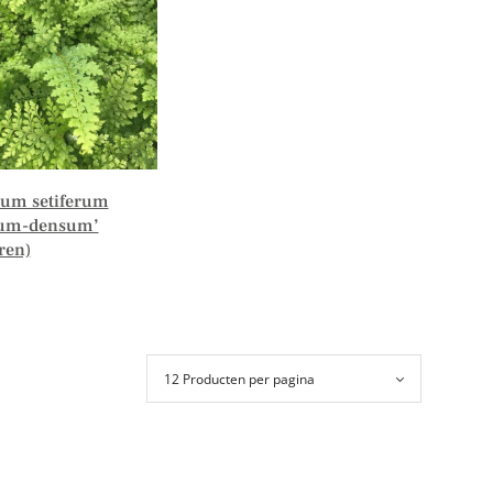
hum setiferum
um-densum’
ren)
er