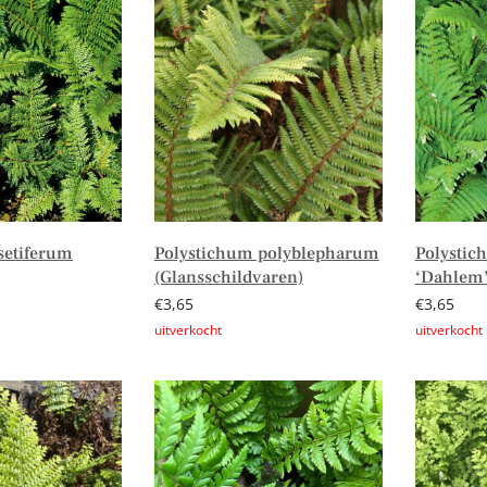
setiferum
Polystichum polyblepharum
Polystic
(Glansschildvaren)
‘Dahlem’
€
3,65
€
3,65
Lees verder
Lees verd