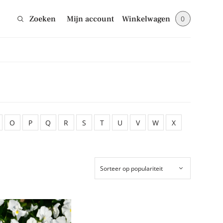
Zoeken
Mijn account
Winkelwagen
0
Sluiten
jes en blijf op de
O
P
Q
R
S
T
U
V
W
X