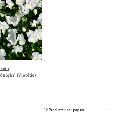
rata
nigin’ (Viooltje)
er