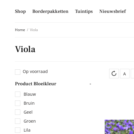
Shop
Borderpakketten
Tuintips
Nieuwsbrief
Home
/
Viola
Viola
Schrijf je
Mis niet langer d
Op voorraad
hoogte van alle 
A
Product Bloeikleur
-
E-mailadres
Blauw
Bruin
Geel
Inschrijven
Groen
Lila