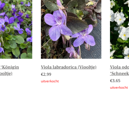
 ‘Königin
Viola labradorica (Viooltje)
Viola odo
ooltje)
‘Schneekö
€
2,99
€
3,65
Lees verder
n winkelwagen
Lees verd