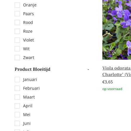
Oranje
Paars
Rood
Roze
Violet
Wit
Zwart
Viola odorata
Product Bloeitijd
-
Charlotte’ (Vi
Januari
€
3,65
Februari
Maart
Toevoegen aa
April
Mei
Juni