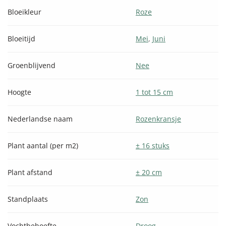
Bloeikleur
Roze
Bloeitijd
Mei
,
Juni
Groenblijvend
Nee
Hoogte
1 tot 15 cm
Nederlandse naam
Rozenkransje
Plant aantal (per m2)
± 16 stuks
Plant afstand
± 20 cm
Standplaats
Zon
Vochtbehoefte
Droog