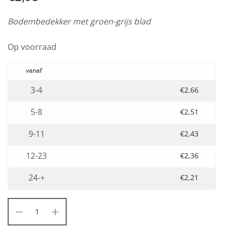
Bodembedekker met groen-grijs blad
Op voorraad
3-4
€
2,66
5-8
€
2,51
9-11
€
2,43
12-23
€
2,36
24-+
€
2,21