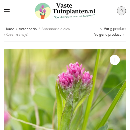
0
Vorig product
Home
/
Antennaria
/
Antennaria dioica
(Rozenkransje)
Volgend product