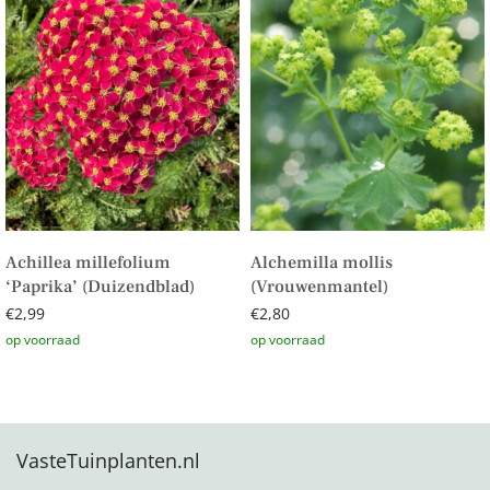
Achillea millefolium
Alchemilla mollis
‘Paprika’ (Duizendblad)
(Vrouwenmantel)
€
2,99
€
2,80
Toevoegen aan winkelwagen
Toevoegen aan winkelwagen
VasteTuinplanten.nl