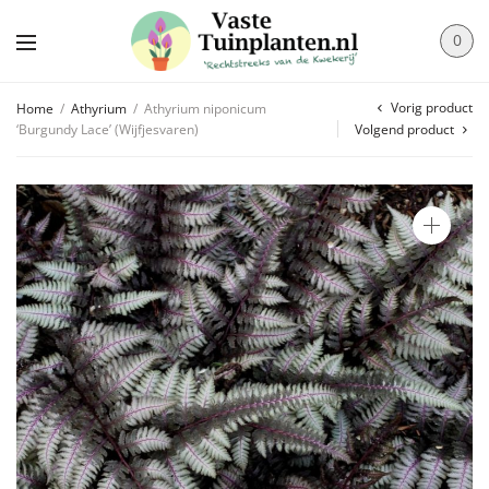
0
Vorig product
Home
/
Athyrium
/
Athyrium niponicum
‘Burgundy Lace’ (Wijfjesvaren)
Volgend product