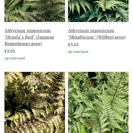
Athyrium niponicum
Athyrium niponicum
‘Ursula’s Red’ (Japanse
‘Metallicum’ (Wijfjesvaren)
Regenboogvaren)
€
3,65
€
3,65
Toevoegen aan winkelwagen
Toevoegen aan winkelwagen