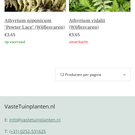
Athyrium niponicum
Athyrium vidalii
‘Pewter Lace’ (Wijfjesvaren)
(Wijfjesvaren)
€
3,65
€
3,65
Toevoegen aan winkelwagen
Lees verder
VasteTuinplanten.nl
E:
info@vastetuinplanten.nl
T:
(+31) 0252-531625