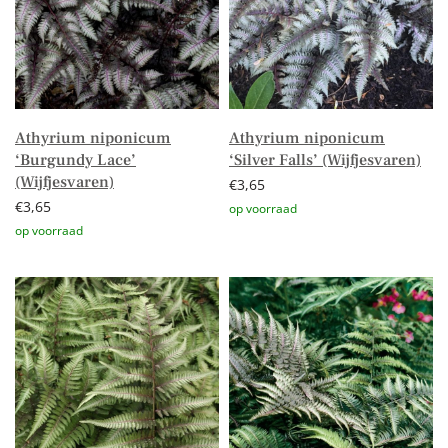
Athyrium niponicum
Athyrium niponicum
‘Burgundy Lace’
‘Silver Falls’ (Wijfjesvaren)
(Wijfjesvaren)
€
3,65
€
3,65
Toevoegen aan winkelwagen
Toevoegen aan winkelwagen