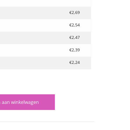
€
2,69
€
2,54
€
2,47
€
2,39
€
2,24
 aan winkelwagen