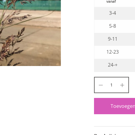
3-4
5-8
9-11
12-23
24-+
Toevoegen