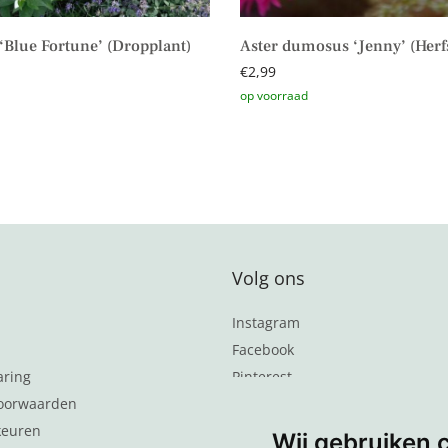
‘Blue Fortune’ (Dropplant)
Aster dumosus ‘Jenny’ (Herfs
€
2,99
aan winkelwagen
Toevoegen aan winkelwagen
Volg ons
Instagram
Facebook
aring
Pinterest
oorwaarden
Word lid van de nieuwsbrief
keuren
Wij gebruiken 