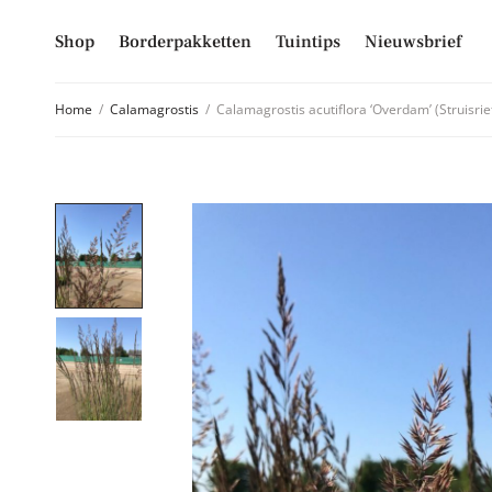
Shop
Borderpakketten
Tuintips
Nieuwsbrief
Home
/
Calamagrostis
/
Calamagrostis acutiflora ‘Overdam’ (Struisrie
Schrijf je
Mis niet langer d
hoogte van alle 
E-mailadres
Inschrijven