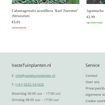
Calamagrostis acutiflora ‘Karl Foerster’
Agastache 
(Struisriet)
€
2,99
€
3,65
Toevoegen 
Lees verder
VasteTuinplanten.nl
Service
E:
info@vastetuinplanten.nl
Contact
Over ons
T:
(+31) 0252-531625
Privacyverkl
Maandag 08:00 uur – 17:00 uur
Algemene V
Dinsdag 08:00 uur – 17:00 uur
Cookie voor