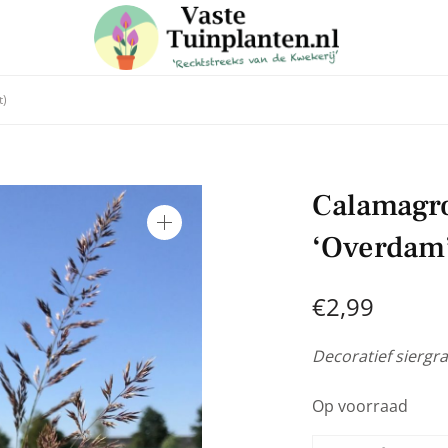
t)
 in voor onze nieuwsbrief
Calamagros
e laatste trends, ontvang handige tuin en planten tips & weet
‘Overdam’ 
aanbiedingen in onze webshop
€
2,99
Decoratief siergra
Op voorraad