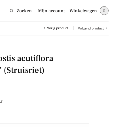
Zoeken
Mijn account
Winkelwagen
0
Vorig product
Volgend product
Sluiten
tis acutiflora
jes en blijf op de
(Struisriet)
s