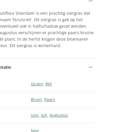
tiflora ‘Overdam’ is een prachtig siergras dat
naam ‘Struisriet’. Dit siergras is gek op het
eventueel ook in halfschaduw gezet worden.
 augustus verschijnen er prachtige paars-bruine
 plant. In de herfst krijgen deze bloemaren
eur. Dit siergras is winterhard.
matie
Groen
,
Wit
Bruin
,
Paars
Juni
,
Juli
,
Augustus
Nee