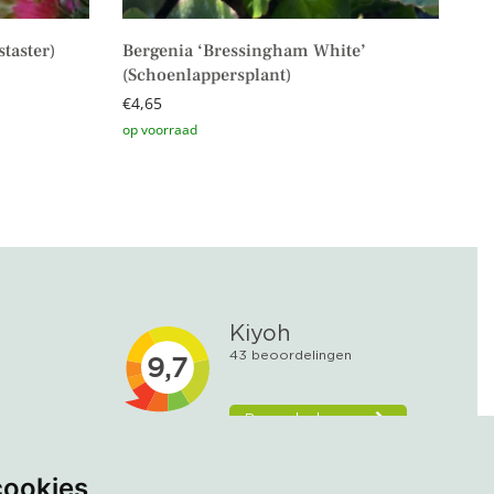
taster)
Bergenia ‘Bressingham White’
(Schoenlappersplant)
€
4,65
Toevoegen aan winkelwagen
cookies