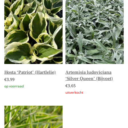
Hosta ‘Patriot’ (Hartlelie)
Artemisia ludoviciana
‘Silver Queen’ (Bijvoet)
€
3,99
€
3,65
Toevoegen aan winkelwagen
Lees verder