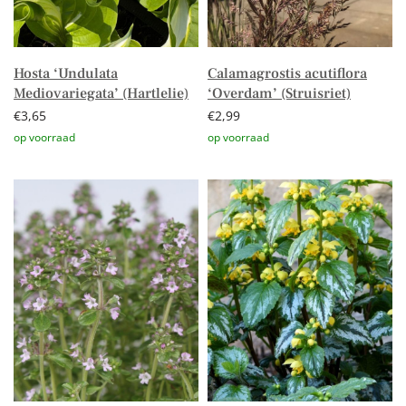
Hosta ‘Undulata
Calamagrostis acutiflora
Mediovariegata’ (Hartlelie)
‘Overdam’ (Struisriet)
€
3,65
€
2,99
Toevoegen aan winkelwagen
Toevoegen aan winkelwagen