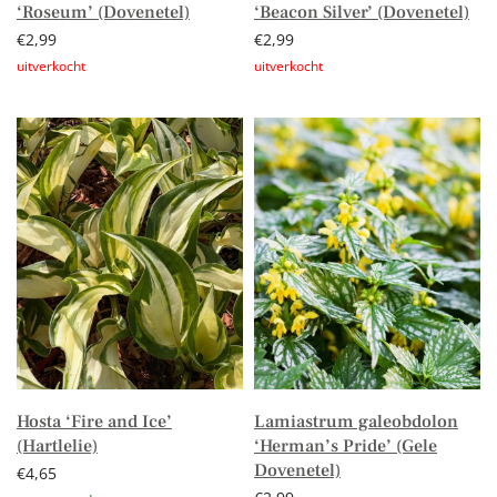
‘Roseum’ (Dovenetel)
‘Beacon Silver’ (Dovenetel)
€
2,99
€
2,99
Lees verder
Lees verder
Hosta ‘Fire and Ice’
Lamiastrum galeobdolon
(Hartlelie)
‘Herman’s Pride’ (Gele
Dovenetel)
€
4,65