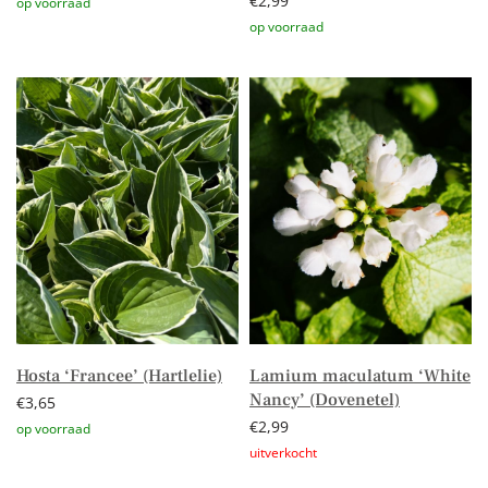
€
2,99
Toevoegen aan winkelwagen
Toevoegen aan winkelwagen
Hosta ‘Francee’ (Hartlelie)
Lamium maculatum ‘White
Nancy’ (Dovenetel)
€
3,65
€
2,99
Toevoegen aan winkelwagen