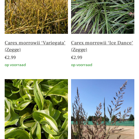
Carex morrowii ‘Variegata’
Carex morrowii ‘Ice Dance’
(Zegge)
(Zegge)
€
2,99
€
2,99
Toevoegen aan winkelwagen
Toevoegen aan winkelwagen