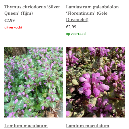
Thymus citriodorus ‘Silver
Lamiastrum galeobdolon
Queen’ (Tijm)
‘Florentinum’ (Gele
Dovenetel)
€
2,99
€
2,99
Lees verder
Toevoegen aan winkelwagen
Lamium maculatum
Lamium maculatum