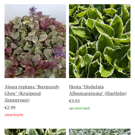
Lees verder
Ajuga reptans ‘Burgundy
Hosta ‘Undulata
Glow’ (Kruipend
Albomarginata’ (Hartlelie)
Zenegroen)
€
3,65
€
2,99
Toevoegen aan winkelwagen
Lees verder