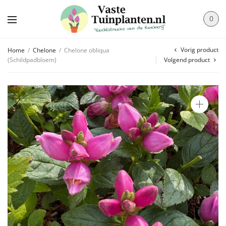
0
Vorig product
Home
/
Chelone
/
Chelone obliqua
(Schildpadbloem)
Volgend product