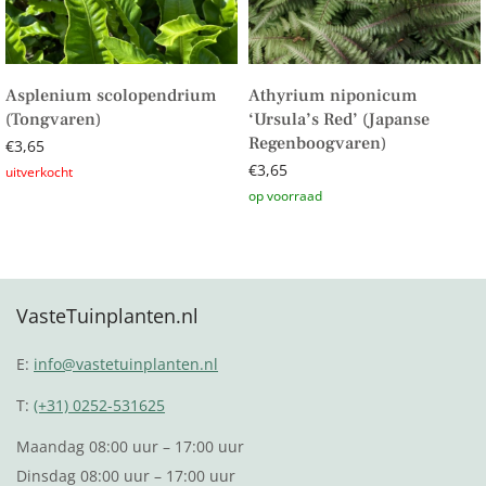
Asplenium scolopendrium
Athyrium niponicum
(Tongvaren)
‘Ursula’s Red’ (Japanse
Regenboogvaren)
€
3,65
€
3,65
Lees verder
Toevoegen aan winkelwagen
VasteTuinplanten.nl
E:
info@vastetuinplanten.nl
T:
(+31) 0252-531625
Maandag 08:00 uur – 17:00 uur
Dinsdag 08:00 uur – 17:00 uur