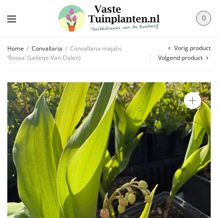
0
Vorig product
Home
/
Convallaria
/
Convallaria majalis
‘Rosea’ (Lelietje-Van-Dalen)
Volgend product