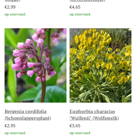
€
2,99
€
4,65
Toevoegen aan winkelwagen
Toevoegen aan winkelwagen
Bergenia cordifolia
Euphorbia characias
(Schoenlappersplant)
‘Wulfenii’ (Wolfsmelk)
€
2,95
€
3,65