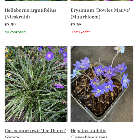
Helleborus argutifolius
Erysimum ‘Bowles Mauve’
(Nieskruid)
(Muurbloem)
€
3,99
€
3,65
Toevoegen aan winkelwagen
Lees verder
Carex morrowii ‘Ice Dance’
Hepatica nobilis
(Zegge)
(Leverbloempje)