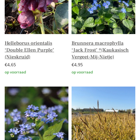
Helleborus orientalis
Brunnera macrophylla
‘Double Ellen Purple’
‘Jack Frost’ ®(Kaukasisch
(Nieskruid)
Vergeet-Mij-Nietje)
€
4,65
€
4,95
Toevoegen aan winkelwagen
Toevoegen aan winkelwagen