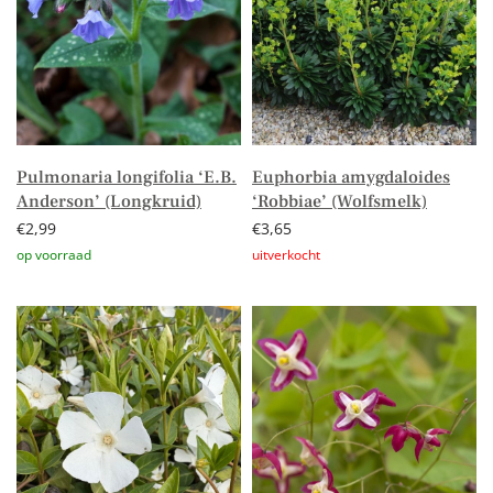
Pulmonaria longifolia ‘E.B.
Euphorbia amygdaloides
Anderson’ (Longkruid)
‘Robbiae’ (Wolfsmelk)
€
2,99
€
3,65
Toevoegen aan winkelwagen
Lees verder