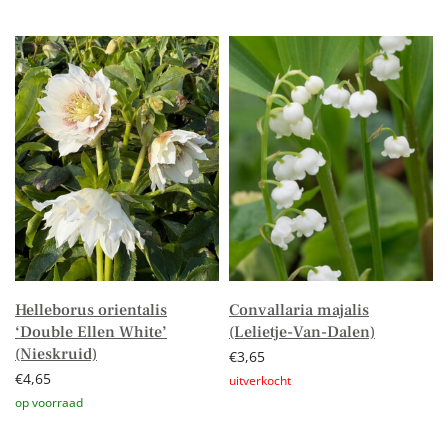
Toevoegen aan winkelwagen
Toevoegen aan winkelwagen
Helleborus orientalis
Convallaria majalis
‘Double Ellen White’
(Lelietje-Van-Dalen)
(Nieskruid)
€
3,65
€
4,65
Lees verder
Toevoegen aan winkelwagen