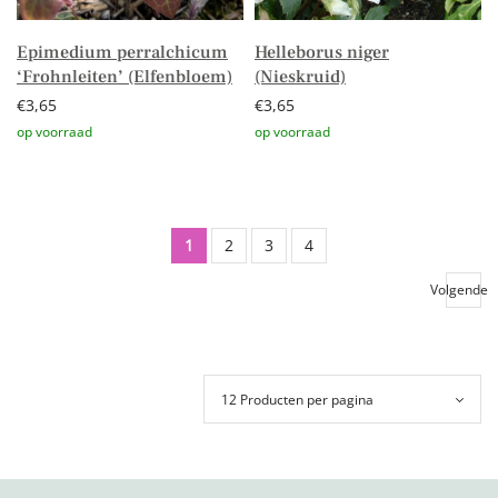
Epimedium perralchicum
Helleborus niger
‘Frohnleiten’ (Elfenbloem)
(Nieskruid)
€
3,65
€
3,65
Toevoegen aan winkelwagen
Toevoegen aan winkelwagen
1
2
3
4
Volgende