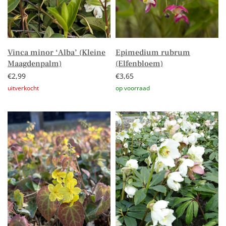
Vinca minor ‘Alba’ (Kleine
Epimedium rubrum
Maagdenpalm)
(Elfenbloem)
€
2,99
€
3,65
Lees verder
Toevoegen aan winkelwagen