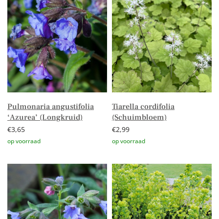
Pulmonaria angustifolia
Tiarella cordifolia
‘Azurea’ (Longkruid)
(Schuimbloem)
€
3,65
€
2,99
Toevoegen aan winkelwagen
Toevoegen aan winkelwagen