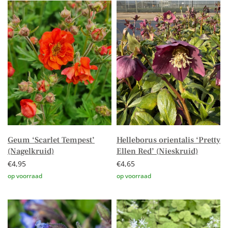
Geum ‘Scarlet Tempest’
Helleborus orientalis ‘Pretty
(Nagelkruid)
Ellen Red’ (Nieskruid)
€
4,95
€
4,65
Toevoegen aan winkelwagen
Toevoegen aan winkelwagen