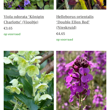
Viola odorata ‘Königin
Helleborus orientalis
Charlotte’ (Viooltje)
‘Double Ellen Red’
(Nieskruid)
€
3,65
€
4,65
Toevoegen aan winkelwagen
Toevoegen aan winkelwagen