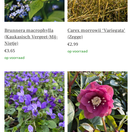
Brunnera macrophylla
Carex morrowii ‘Variegata’
(Kaukasisch Vergeet-Mij-
(Zegge)
Nietje)
€
2,99
€
3,65
Toevoegen aan winkelwagen
Toevoegen aan winkelwagen