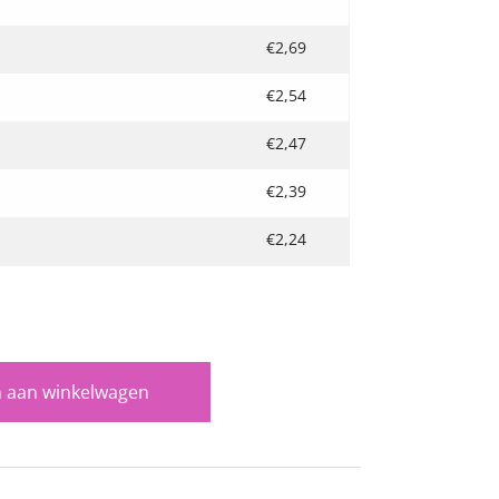
€
2,69
€
2,54
€
2,47
€
2,39
€
2,24
 aan winkelwagen