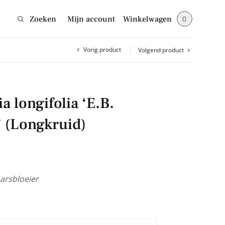
Zoeken
Mijn account
Winkelwagen
0
Vorig product
Volgend product
Sluiten
 longifolia ‘E.B.
jes en blijf op de
 (Longkruid)
arsbloeier