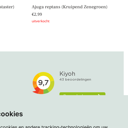
taster)
Ajuga reptans (Kruipend Zenegroen)
€
2,99
Lees verder
cookies
 cookies en andere tracking-technologieën om uw