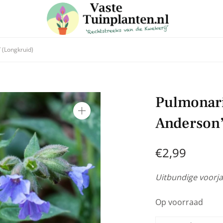
’ (Longkruid)
 in voor onze nieuwsbrief
Pulmonaria
e laatste trends, ontvang handige tuin en planten tips & weet
Anderson’
aanbiedingen in onze webshop
€
2,99
Uitbundige voorja
Op voorraad