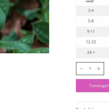
3-4
5-8
9-11
12-23
24-+
Toevoegen