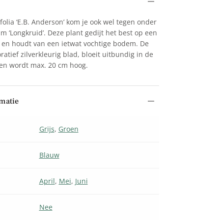
olia ‘E.B. Anderson’ kom je ook wel tegen onder
 ‘Longkruid’. Deze plant gedijt het best op een
 en houdt van een ietwat vochtige bodem. De
atief zilverkleurig blad, bloeit uitbundig in de
 en wordt max. 20 cm hoog.
matie
Grijs
,
Groen
Blauw
April
,
Mei
,
Juni
Nee