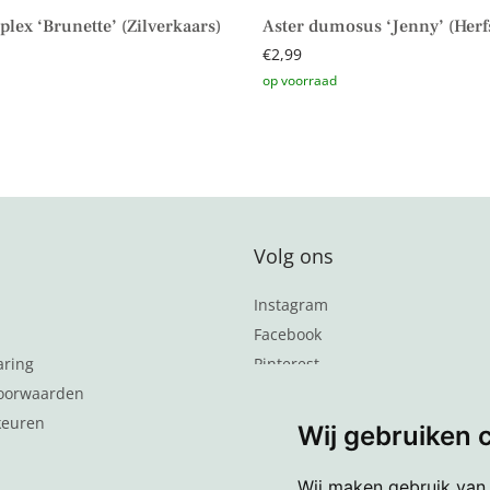
plex ‘Brunette’ (Zilverkaars)
Aster dumosus ‘Jenny’ (Herfs
€
2,99
aan winkelwagen
Toevoegen aan winkelwagen
Volg ons
Instagram
Facebook
aring
Pinterest
oorwaarden
Word lid van de nieuwsbrief
keuren
Wij gebruiken 
Wij maken gebruik van