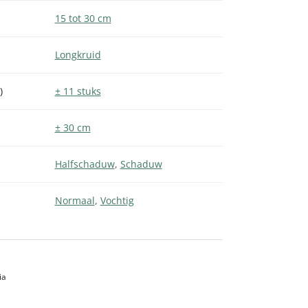
15 tot 30 cm
Longkruid
)
± 11 stuks
± 30 cm
Halfschaduw
,
Schaduw
Normaal
,
Vochtig
ia