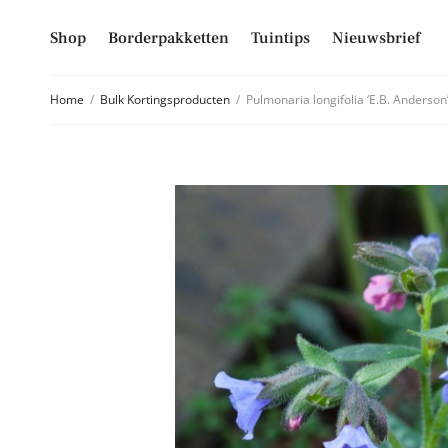
Shop
Borderpakketten
Tuintips
Nieuwsbrief
Home
/
Bulk Kortingsproducten
/
Pulmonaria longifolia ‘E.B. Anderson
Schrijf je
Mis niet langer d
hoogte van alle 
E-mailadres
Inschrijven