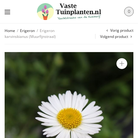
0
Vorig product
Home
/
Erigeron
/
Erigeron
karvinskianus (Muurfijnstraal)
Volgend product