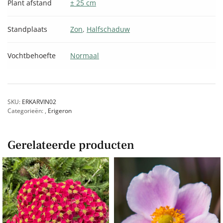
Plant afstand
± 25 cm
Standplaats
Zon
,
Halfschaduw
Vochtbehoefte
Normaal
SKU:
ERKARVIN02
Categorieën:
,
Erigeron
Gerelateerde producten