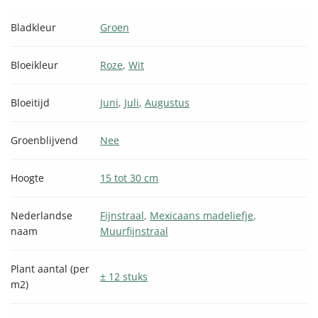
Bladkleur
Groen
Bloeikleur
Roze
,
Wit
Bloeitijd
Juni
,
Juli
,
Augustus
Groenblijvend
Nee
Hoogte
15 tot 30 cm
Nederlandse
Fijnstraal
,
Mexicaans madeliefje
,
naam
Muurfijnstraal
Plant aantal (per
± 12 stuks
m2)