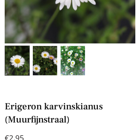
Erigeron karvinskianus
(Muurfijnstraal)
€
2,95