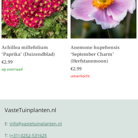
Achillea millefolium
Anemone hupehensis
‘Paprika’ (Duizendblad)
‘September Charm’
(Herfstanemoon)
€
2,99
€
2,99
Toevoegen aan winkelwagen
Lees verder
VasteTuinplanten.nl
E:
info@vastetuinplanten.nl
T:
(+31) 0252-531625